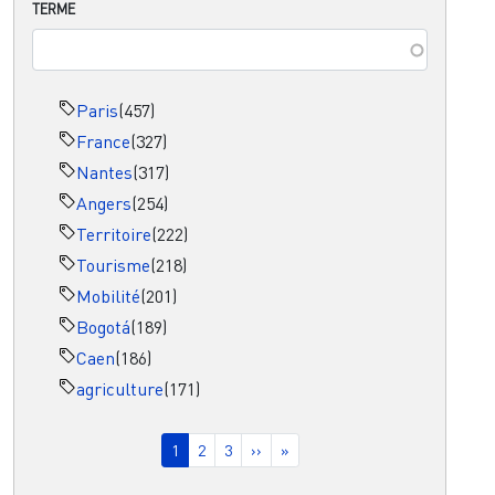
TERME
Paris
(457)
France
(327)
Nantes
(317)
Angers
(254)
Territoire
(222)
Tourisme
(218)
Mobilité
(201)
Bogotá
(189)
Caen
(186)
agriculture
(171)
Pagination
Page courante
Page
Page
Page suivante
Dernière page
1
2
3
››
»