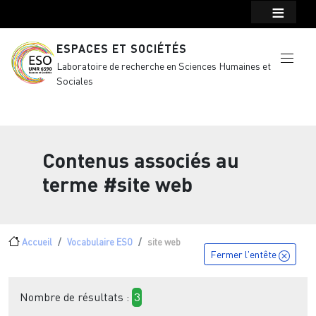
Menu top Header
Aller au contenu principal
ESPACES ET SOCIÉTÉS
Laboratoire de recherche en Sciences Humaines et
Sociales
Contenus associés au
terme
#site web
Fil d'Ariane
Accueil
Vocabulaire ESO
site web
Fermer l'entête
Nombre de résultats :
3