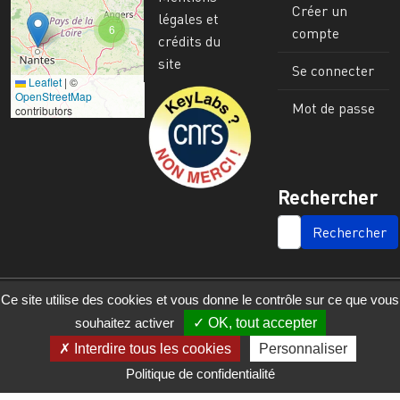
Créer un
légales et
6
compte
crédits du
site
Se connecter
Leaflet
|
©
Image
OpenStreetMap
Mot de passe
contributors
Rechercher
SEARCH
Ce site utilise des cookies et vous donne le contrôle sur ce que vous
souhaitez activer
OK, tout accepter
Interdire tous les cookies
Personnaliser
Politique de confidentialité
© 2023 - 2025 - UMR 6590 - Espaces et Sociétés