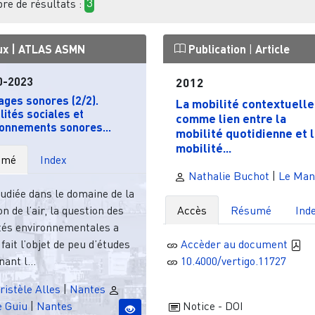
e de résultats :
3
ux |
ATLAS ASMN
Publication
|
Article
0-2023
2012
ges sonores (2/2).
La mobilité contextuelle
lités sociales et
comme lien entre la
ronnements sonores...
mobilité quotidienne et l
mobilité...
umé
Index
Nathalie Buchot
|
Le Man
udiée dans le domaine de la
on de l’air, la question des
Accès
Résumé
Ind
ités environnementales a
fait l’objet de peu d’études
Accèder au document
ant l...
10.4000/vertigo.11727
istèle Alles
|
Nantes
e Guiu
|
Nantes
Notice - DOI