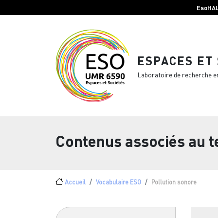
Menu top Header
Aller au contenu principal
EsoHA
ESPACES ET
Laboratoire de recherche e
Contenus associés au 
Fil d'Ariane
Accueil
Vocabulaire ESO
Pollution sonore