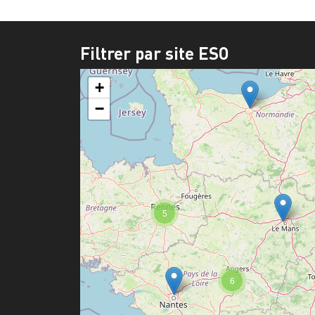
Filtrer par site ESO
+
−
5
6