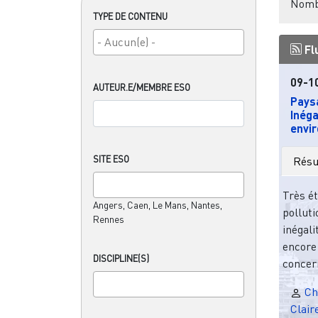
Nombr
TYPE DE CONTENU
Fl
09-1
AUTEUR.E/MEMBRE ESO
Paysa
Inéga
envi
SITE ESO
Rés
Très ét
Angers, Caen, Le Mans, Nantes,
polluti
Rennes
inégal
encore 
DISCIPLINE(S)
concern
Chr
Clair