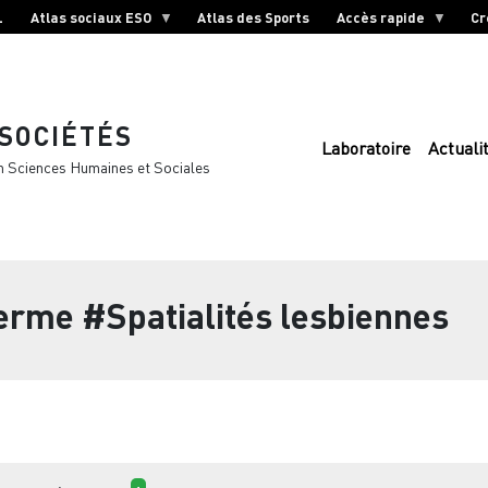
L
Atlas sociaux ESO
Atlas des Sports
Accès rapide
Cr
 SOCIÉTÉS
Laboratoire
Actuali
n Sciences Humaines et Sociales
terme
#Spatialités lesbiennes