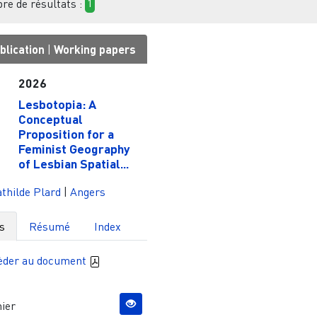
e de résultats :
1
blication
|
Working papers
2026
Lesbotopia: A
Conceptual
Proposition for a
Feminist Geography
of Lesbian Spatial...
thilde Plard
|
Angers
s
Résumé
Index
èder au document
ier