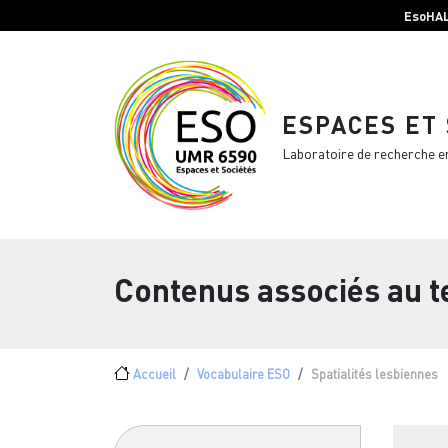
Menu top Header
Aller au contenu principal
EsoHA
ESPACES ET
Laboratoire de recherche e
Contenus associés au 
Fil d'Ariane
Accueil
Vocabulaire ESO
Spatialités lesbiennes