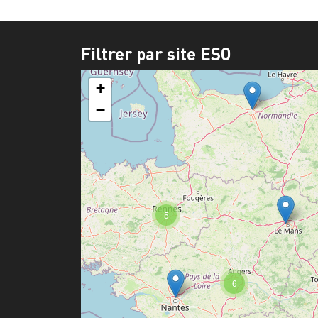
Filtrer par site ESO
+
−
5
6