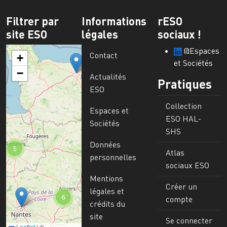
Filtrer par
Informations
rESO
site ESO
légales
sociaux !
@Espaces
Contact
+
et Sociétés
−
Actualités
Pratiques
ESO
Collection
Espaces et
ESO HAL-
Sociétés
SHS
Données
5
Atlas
personnelles
sociaux ESO
Mentions
Créer un
légales et
6
compte
crédits du
site
Se connecter
Leaflet
|
©