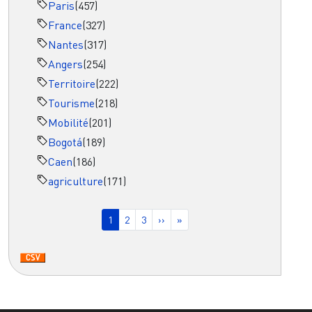
Paris
(457)
France
(327)
Nantes
(317)
Angers
(254)
Territoire
(222)
Tourisme
(218)
Mobilité
(201)
Bogotá
(189)
Caen
(186)
agriculture
(171)
Pagination
Page courante
Page
Page
Page suivante
Dernière page
1
2
3
››
»