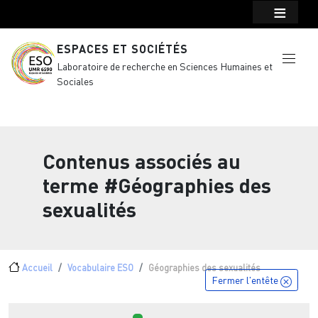
Menu top Header
Aller au contenu principal
ESPACES ET SOCIÉTÉS
Laboratoire de recherche en Sciences Humaines et
Sociales
Contenus associés au
terme
#Géographies des
sexualités
Fil d'Ariane
Accueil
Vocabulaire ESO
Géographies des sexualités
Fermer l'entête