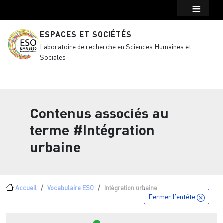
Menu top Header
Aller au contenu principal
ESPACES ET SOCIÉTÉS
Laboratoire de recherche en Sciences Humaines et
Sociales
Contenus associés au
terme
#Intégration
urbaine
Fil d'Ariane
Accueil
Vocabulaire ESO
Intégration urbaine
Fermer l'entête