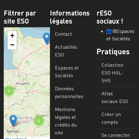
Filtrer par
Informations
rESO
site ESO
légales
sociaux !
@Espaces
Contact
+
et Sociétés
−
Actualités
Pratiques
ESO
Collection
Espaces et
ESO HAL-
Sociétés
SHS
Données
5
Atlas
personnelles
sociaux ESO
Mentions
Créer un
légales et
6
compte
crédits du
site
Se connecter
Leaflet
|
©