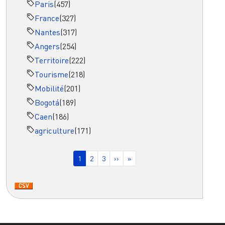
Paris
(457)
France
(327)
Nantes
(317)
Angers
(254)
Territoire
(222)
Tourisme
(218)
Mobilité
(201)
Bogotá
(189)
Caen
(186)
agriculture
(171)
Pagination
Page courante
Page
Page
Page suivante
Dernière page
1
2
3
››
»