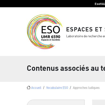
Menu top Header
Aller au contenu principal
EsoHA
ESPACES ET
Laboratoire de recherche e
Contenus associés au 
Fil d'Ariane
Accueil
Vocabulaire ESO
Approches ludiques