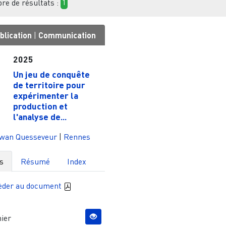
e de résultats :
1
blication
|
Communication
2025
Un jeu de conquête
de territoire pour
expérimenter la
production et
l'analyse de...
wan Quesseveur
|
Rennes
s
Résumé
Index
èder au document
ier