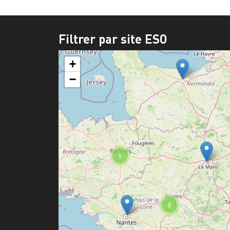
Filtrer par site ESO
+
−
5
6