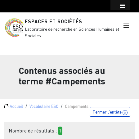
Menu top Header
Aller au contenu principal
ESPACES ET SOCIÉTÉS
Laboratoire de recherche en Sciences Humaines et
Sociales
Contenus associés au
terme
#Campements
Fil d'Ariane
Accueil
Vocabulaire ESO
Campements
Fermer l'entête
Nombre de résultats :
1