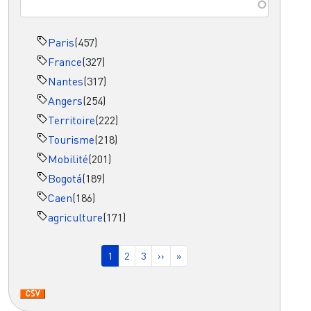
Paris
(457)
France
(327)
Nantes
(317)
Angers
(254)
Territoire
(222)
Tourisme
(218)
Mobilité
(201)
Bogotá
(189)
Caen
(186)
agriculture
(171)
Pagination
Page courante
Page
Page
Page suivante
Dernière page
1
2
3
››
»