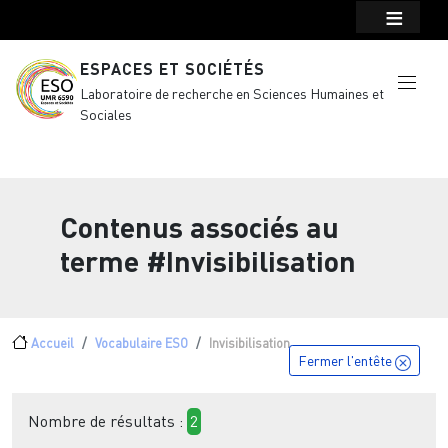
Menu top Header
Aller au contenu principal
ESPACES ET SOCIÉTÉS
Laboratoire de recherche en Sciences Humaines et
Sociales
Contenus associés au
terme
#Invisibilisation
Fil d'Ariane
Accueil
Vocabulaire ESO
Invisibilisation
Fermer l'entête
Nombre de résultats :
2