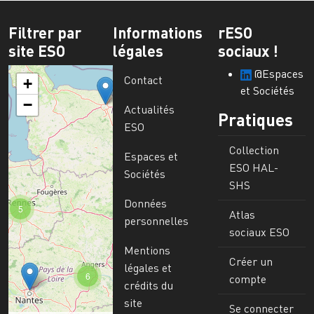
Filtrer par
Informations
rESO
site ESO
légales
sociaux !
@Espaces
Contact
+
et Sociétés
−
Actualités
Pratiques
ESO
Collection
Espaces et
ESO HAL-
Sociétés
SHS
Données
5
Atlas
personnelles
sociaux ESO
Mentions
Créer un
légales et
6
compte
crédits du
site
Se connecter