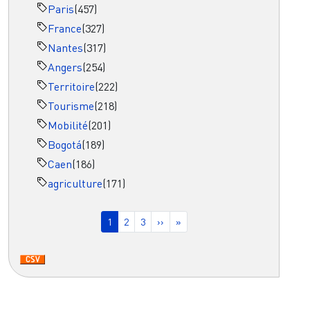
Paris
(457)
France
(327)
Nantes
(317)
Angers
(254)
Territoire
(222)
Tourisme
(218)
Mobilité
(201)
Bogotá
(189)
Caen
(186)
agriculture
(171)
Pagination
Page courante
Page
Page
Page suivante
Dernière page
1
2
3
››
»