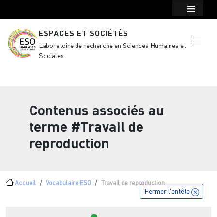
Menu top Header
Aller au contenu principal
ESPACES ET SOCIÉTÉS
Laboratoire de recherche en Sciences Humaines et
Sociales
Contenus associés au
terme
#Travail de
reproduction
Fil d'Ariane
Accueil
Vocabulaire ESO
Travail de reproduction
Fermer l'entête