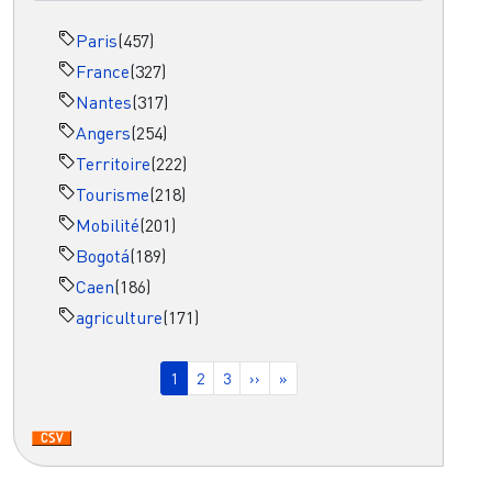
Paris
(457)
France
(327)
Nantes
(317)
Angers
(254)
Territoire
(222)
Tourisme
(218)
Mobilité
(201)
Bogotá
(189)
Caen
(186)
agriculture
(171)
Pagination
Page courante
Page
Page
Page suivante
Dernière page
1
2
3
››
»