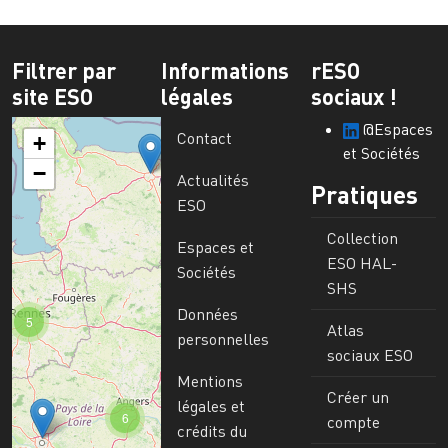
Filtrer par
Informations
rESO
site ESO
légales
sociaux !
@Espaces
Contact
+
et Sociétés
−
Actualités
Pratiques
ESO
Collection
Espaces et
ESO HAL-
Sociétés
SHS
Données
5
Atlas
personnelles
sociaux ESO
Mentions
Créer un
légales et
6
compte
crédits du