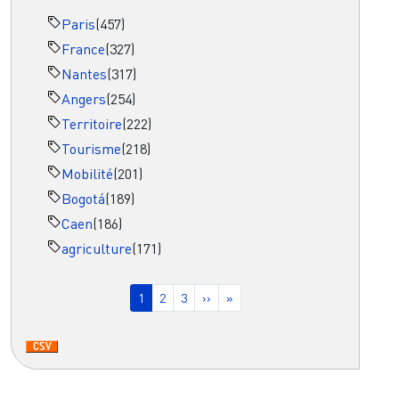
Paris
(457)
France
(327)
Nantes
(317)
Angers
(254)
Territoire
(222)
Tourisme
(218)
Mobilité
(201)
Bogotá
(189)
Caen
(186)
agriculture
(171)
Pagination
Page courante
Page
Page
Page suivante
Dernière page
1
2
3
››
»