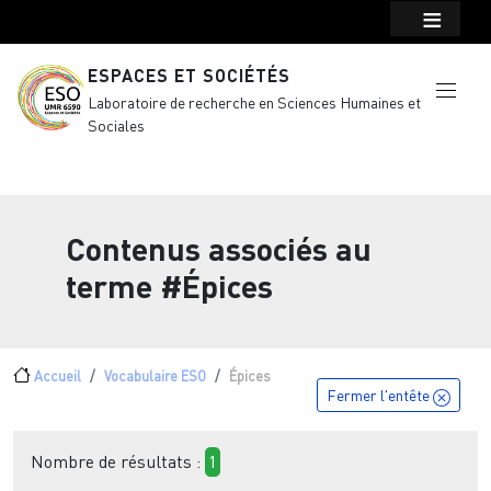
Menu top Header
Aller au contenu principal
ESPACES ET SOCIÉTÉS
Laboratoire de recherche en Sciences Humaines et
Sociales
Contenus associés au
terme
#Épices
Fil d'Ariane
Accueil
Vocabulaire ESO
Épices
Fermer l'entête
Nombre de résultats :
1