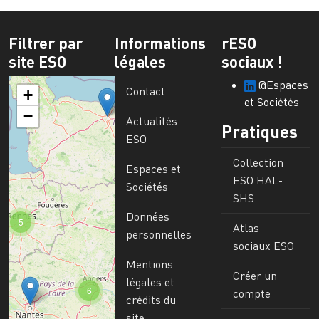
Filtrer par
Informations
rESO
site ESO
légales
sociaux !
@Espaces
Contact
+
et Sociétés
−
Actualités
Pratiques
ESO
Collection
Espaces et
ESO HAL-
Sociétés
SHS
Données
5
Atlas
personnelles
sociaux ESO
Mentions
Créer un
légales et
6
compte
crédits du
site