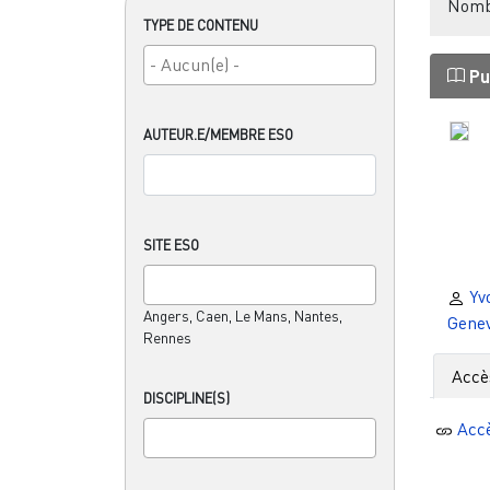
Nombr
TYPE DE CONTENU
Pu
AUTEUR.E/MEMBRE ESO
SITE ESO
Yv
Angers, Caen, Le Mans, Nantes,
Genev
Rennes
Accè
DISCIPLINE(S)
Acc