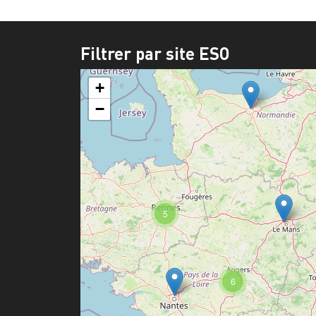
Filtrer par site ESO
+
−
5
6