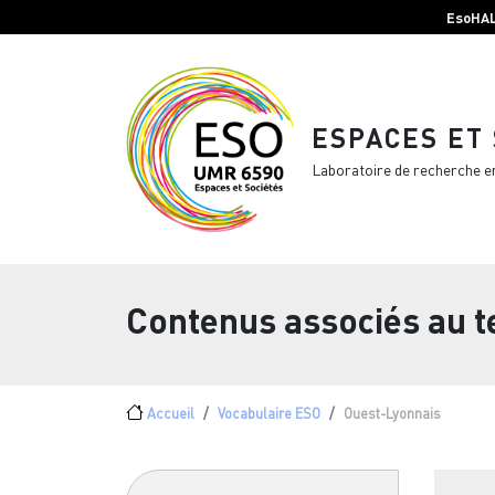
Menu top Header
Aller au contenu principal
EsoHA
ESPACES ET
Laboratoire de recherche e
Contenus associés au 
Fil d'Ariane
Accueil
Vocabulaire ESO
Ouest-Lyonnais