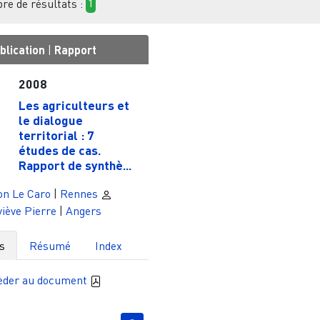
e de résultats :
1
blication
|
Rapport
2008
Les agriculteurs et
le dialogue
territorial : 7
études de cas.
Rapport de synthè...
on Le Caro
|
Rennes
iève Pierre
|
Angers
s
Résumé
Index
èder au document