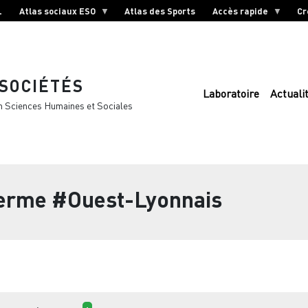
L
Atlas sociaux ESO
Atlas des Sports
Accès rapide
Cr
 SOCIÉTÉS
Laboratoire
Actuali
n Sciences Humaines et Sociales
terme
#Ouest-Lyonnais