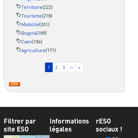
Territoire
(222)
Tourisme
(218)
Mobilité
(201)
Bogotá
(189)
Caen
(186)
agriculture
(171)
Pagination
Page courante
Page
Page
Page suivante
Dernière page
1
2
3
››
»
Filtrer par
Informations
rESO
site ESO
légales
sociaux !