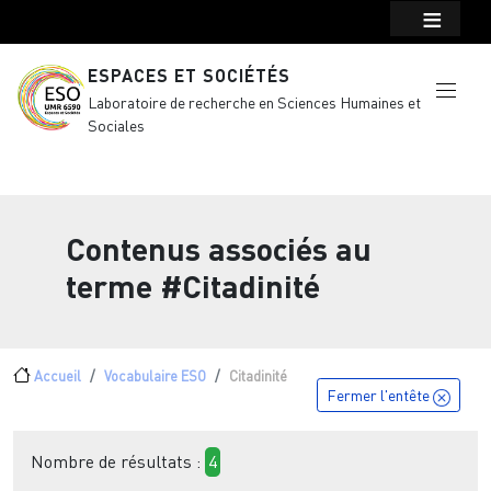
Menu top Header
Aller au contenu principal
ESPACES ET SOCIÉTÉS
Laboratoire de recherche en Sciences Humaines et
Sociales
Contenus associés au
terme
#Citadinité
Fil d'Ariane
Accueil
Vocabulaire ESO
Citadinité
Fermer l'entête
Nombre de résultats :
4