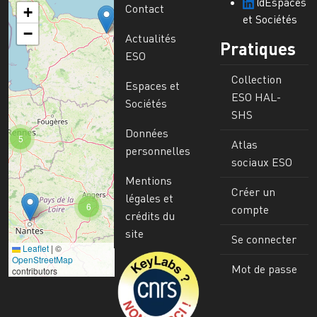
@Espaces
Contact
+
et Sociétés
−
Actualités
Pratiques
ESO
Collection
Espaces et
ESO HAL-
Sociétés
SHS
Données
5
Atlas
personnelles
sociaux ESO
Mentions
Créer un
légales et
6
compte
crédits du
site
Se connecter
Leaflet
|
©
Image
OpenStreetMap
Mot de passe
contributors