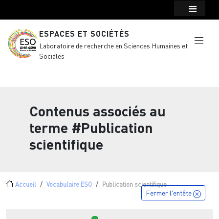
Menu top Header
Aller au contenu principal
ESPACES ET SOCIÉTÉS
Laboratoire de recherche en Sciences Humaines et
Sociales
Contenus associés au
terme
#Publication
scientifique
Fil d'Ariane
Accueil
Vocabulaire ESO
Publication scientifique
Fermer l'entête