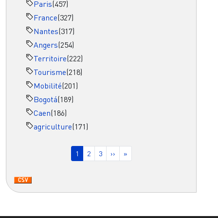
Paris
(457)
France
(327)
Nantes
(317)
Angers
(254)
Territoire
(222)
Tourisme
(218)
Mobilité
(201)
Bogotá
(189)
Caen
(186)
agriculture
(171)
Pagination
Page courante
Page
Page
Page suivante
Dernière page
1
2
3
››
»