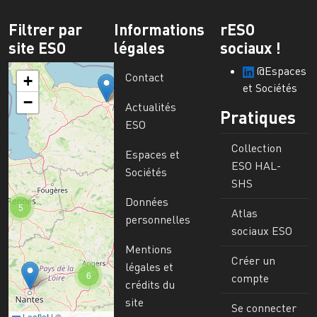
Filtrer par
Informations
rESO
site ESO
légales
sociaux !
@Espaces
Contact
+
et Sociétés
−
Actualités
Pratiques
ESO
Collection
Espaces et
ESO HAL-
Sociétés
SHS
Données
5
Atlas
personnelles
sociaux ESO
Mentions
Créer un
légales et
6
compte
crédits du
site
Se connecter
Leaflet
|
©