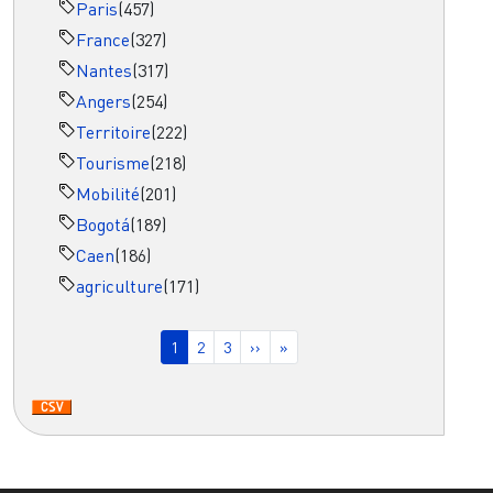
Paris
(457)
France
(327)
Nantes
(317)
Angers
(254)
Territoire
(222)
Tourisme
(218)
Mobilité
(201)
Bogotá
(189)
Caen
(186)
agriculture
(171)
Pagination
Page courante
Page
Page
Page suivante
Dernière page
1
2
3
››
»