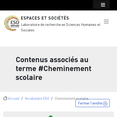
Menu top Header
Aller au contenu principal
ESPACES ET SOCIÉTÉS
Laboratoire de recherche en Sciences Humaines et
Sociales
Contenus associés au
terme
#Cheminement
scolaire
Fil d'Ariane
Accueil
Vocabulaire ESO
Cheminement scolaire
Fermer l'entête