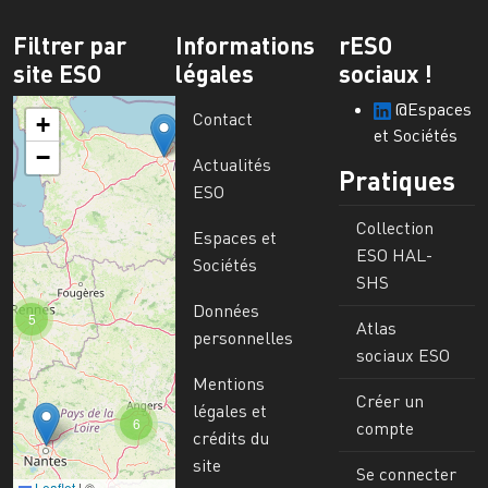
Filtrer par
Informations
rESO
site ESO
légales
sociaux !
@Espaces
Contact
+
et Sociétés
−
Actualités
Pratiques
ESO
Collection
Espaces et
ESO HAL-
Sociétés
SHS
Données
5
Atlas
personnelles
sociaux ESO
Mentions
Créer un
légales et
6
compte
crédits du
site
Se connecter
Leaflet
|
©