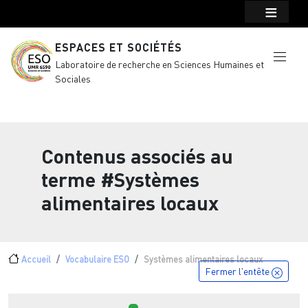
Menu top Header
Aller au contenu principal
ESPACES ET SOCIÉTÉS
Laboratoire de recherche en Sciences Humaines et
Sociales
Contenus associés au
terme
#Systèmes
alimentaires locaux
Fil d'Ariane
Accueil
Vocabulaire ESO
Systèmes alimentaires locaux
Fermer l'entête