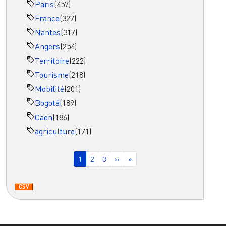
Paris
(457)
France
(327)
Nantes
(317)
Angers
(254)
Territoire
(222)
Tourisme
(218)
Mobilité
(201)
Bogotá
(189)
Caen
(186)
agriculture
(171)
Pagination
Page courante
Page
Page
Page suivante
Dernière page
1
2
3
››
»