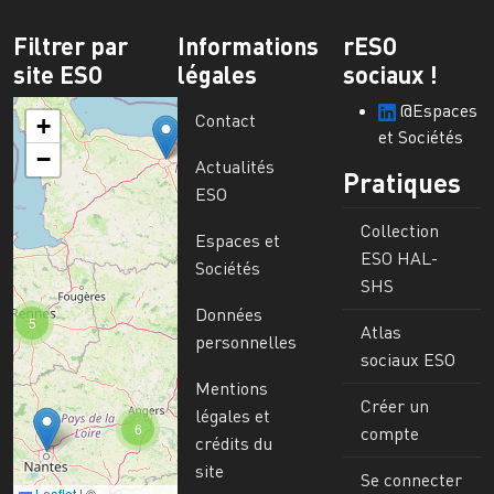
Filtrer par
Informations
rESO
site ESO
légales
sociaux !
@Espaces
Contact
+
et Sociétés
−
Actualités
Pratiques
ESO
Collection
Espaces et
ESO HAL-
Sociétés
SHS
Données
5
Atlas
personnelles
sociaux ESO
Mentions
Créer un
légales et
6
compte
crédits du
site
Se connecter
Leaflet
|
©