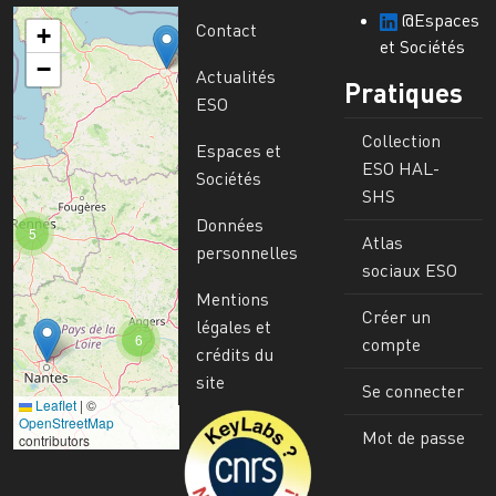
@Espaces
Contact
+
et Sociétés
−
Actualités
Pratiques
ESO
Collection
Espaces et
ESO HAL-
Sociétés
SHS
Données
5
Atlas
personnelles
sociaux ESO
Mentions
Créer un
légales et
6
compte
crédits du
site
Se connecter
Leaflet
|
©
Image
OpenStreetMap
Mot de passe
contributors