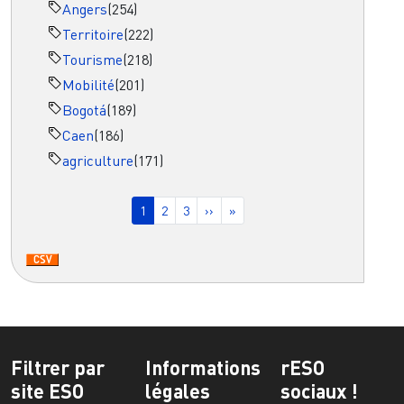
Angers
(254)
Territoire
(222)
Tourisme
(218)
Mobilité
(201)
Bogotá
(189)
Caen
(186)
agriculture
(171)
Pagination
Page courante
Page
Page
Page suivante
Dernière page
1
2
3
››
»
Filtrer par
Informations
rESO
site ESO
légales
sociaux !