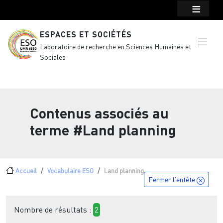
Menu top Header
Aller au contenu principal
ESPACES ET SOCIÉTÉS
Laboratoire de recherche en Sciences Humaines et
Sociales
Contenus associés au
terme
#Land planning
Fil d'Ariane
Accueil
Vocabulaire ESO
Land planning
Fermer l'entête
Nombre de résultats :
2