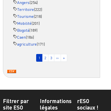
Angers
(254)
Territoire
(222)
Tourisme
(218)
Mobilité
(201)
Bogotá
(189)
Caen
(186)
agriculture
(171)
Pagination
Page courante
Page
Page
Page suivante
Dernière page
1
2
3
››
»
Filtrer par
Informations
rESO
site ESO
légales
sociaux !