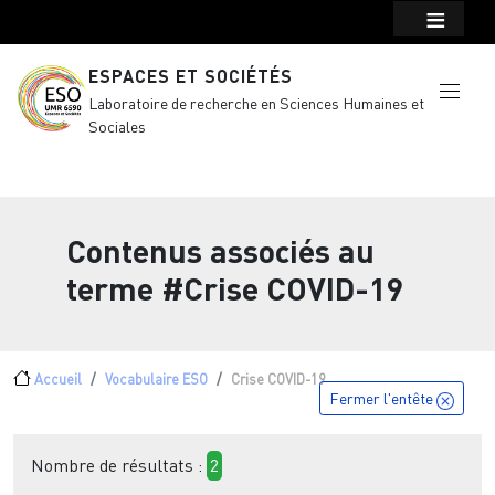
Menu top Header
Aller au contenu principal
ESPACES ET SOCIÉTÉS
Laboratoire de recherche en Sciences Humaines et
Sociales
Contenus associés au
terme
#Crise COVID-19
Fil d'Ariane
Accueil
Vocabulaire ESO
Crise COVID-19
Fermer l'entête
Nombre de résultats :
2