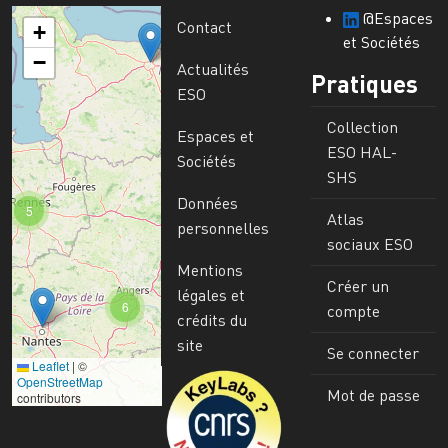
@Espaces
Contact
+
et Sociétés
−
Actualités
Pratiques
ESO
Collection
Espaces et
ESO HAL-
Sociétés
SHS
Données
5
Atlas
personnelles
sociaux ESO
Mentions
Créer un
légales et
6
compte
crédits du
site
Se connecter
Leaflet
|
©
Image
OpenStreetMap
Mot de passe
contributors