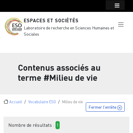
Menu top Header
Aller au contenu principal
ESPACES ET SOCIÉTÉS
Laboratoire de recherche en Sciences Humaines et
Sociales
Contenus associés au
terme
#Milieu de vie
Fil d'Ariane
Accueil
Vocabulaire ESO
Milieu de vie
Fermer l'entête
Nombre de résultats :
1