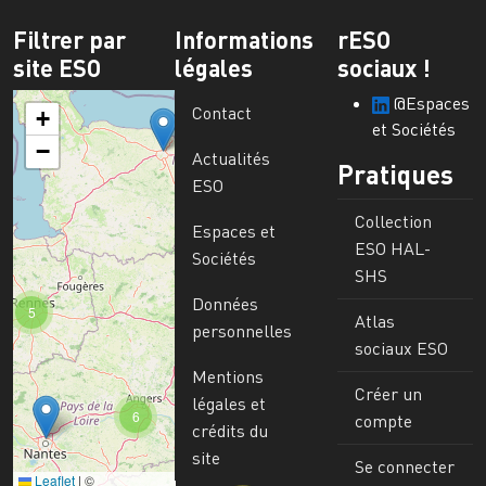
Filtrer par
Informations
rESO
site ESO
légales
sociaux !
@Espaces
Contact
+
et Sociétés
−
Actualités
Pratiques
ESO
Collection
Espaces et
ESO HAL-
Sociétés
SHS
Données
5
Atlas
personnelles
sociaux ESO
Mentions
Créer un
légales et
6
compte
crédits du
site
Se connecter
Leaflet
|
©