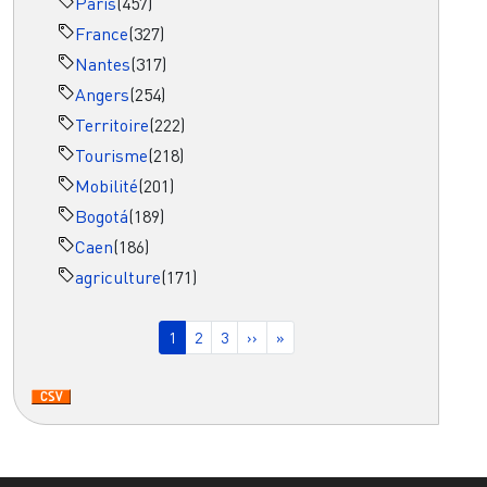
Paris
(457)
France
(327)
Nantes
(317)
Angers
(254)
Territoire
(222)
Tourisme
(218)
Mobilité
(201)
Bogotá
(189)
Caen
(186)
agriculture
(171)
Pagination
Page courante
Page
Page
Page suivante
Dernière page
1
2
3
››
»