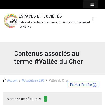
Menu top Header
Aller au contenu principal
ESPACES ET SOCIÉTÉS
Laboratoire de recherche en Sciences Humaines et
Sociales
Contenus associés au
terme
#Vallée du Cher
Fil d'Ariane
Accueil
Vocabulaire ESO
Vallée du Cher
Fermer l'entête
Nombre de résultats :
2