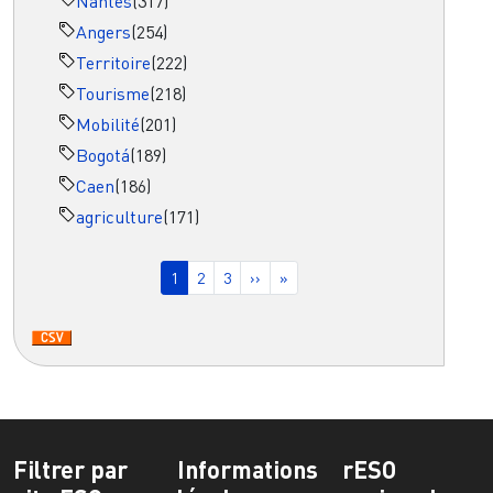
Nantes
(317)
Angers
(254)
Territoire
(222)
Tourisme
(218)
Mobilité
(201)
Bogotá
(189)
Caen
(186)
agriculture
(171)
Pagination
Page courante
Page
Page
Page suivante
Dernière page
1
2
3
››
»
Filtrer par
Informations
rESO