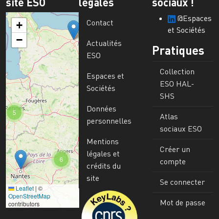
site ESO
légales
sociaux !
@Espaces
Contact
+
et Sociétés
−
Actualités
Pratiques
ESO
Collection
Espaces et
ESO HAL-
Sociétés
SHS
Données
5
Atlas
personnelles
sociaux ESO
Mentions
Créer un
légales et
6
compte
crédits du
site
Se connecter
Leaflet
|
©
Image
OpenStreetMap
Mot de passe
contributors