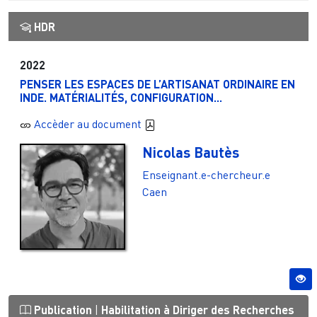
HDR
2022
PENSER LES ESPACES DE L’ARTISANAT ORDINAIRE EN
INDE. MATÉRIALITÉS, CONFIGURATION...
Accèder au document
Nicolas Bautès
Enseignant.e-chercheur.e
Caen
Publication
|
Habilitation à Diriger des Recherches