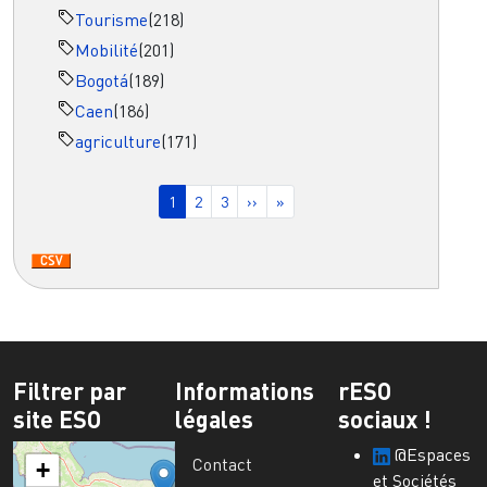
Tourisme
(218)
Mobilité
(201)
Bogotá
(189)
Caen
(186)
agriculture
(171)
Pagination
Page courante
Page
Page
Page suivante
Dernière page
1
2
3
››
»
Filtrer par
Informations
rESO
site ESO
légales
sociaux !
@Espaces
Contact
+
et Sociétés