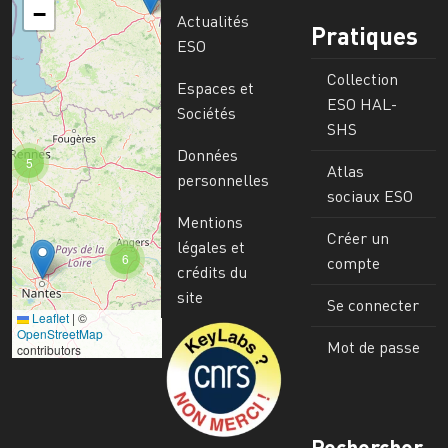
−
Actualités
Pratiques
ESO
Collection
Espaces et
ESO HAL-
Sociétés
SHS
Données
5
Atlas
personnelles
sociaux ESO
Mentions
Créer un
légales et
6
compte
crédits du
site
Se connecter
Leaflet
|
©
Image
OpenStreetMap
Mot de passe
contributors
Rechercher