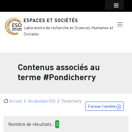
Menu top Header
Aller au contenu principal
ESPACES ET SOCIÉTÉS
Laboratoire de recherche en Sciences Humaines et
Sociales
Contenus associés au
terme
#Pondicherry
Fil d'Ariane
Accueil
Vocabulaire ESO
Pondicherry
Fermer l'entête
Nombre de résultats :
3