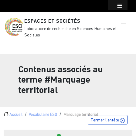
Menu top Header
Aller au contenu principal
ESPACES ET SOCIÉTÉS
Laboratoire de recherche en Sciences Humaines et
Sociales
Contenus associés au
terme
#Marquage
territorial
Fil d'Ariane
Accueil
Vocabulaire ESO
Marquage territorial
Fermer l'entête