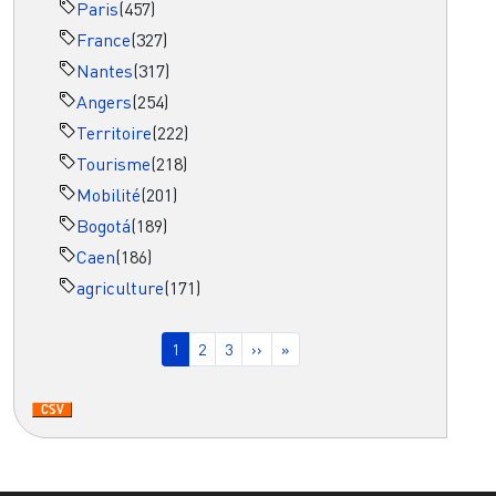
Paris
(457)
France
(327)
Nantes
(317)
Angers
(254)
Territoire
(222)
Tourisme
(218)
Mobilité
(201)
Bogotá
(189)
Caen
(186)
agriculture
(171)
Pagination
Page courante
Page
Page
Page suivante
Dernière page
1
2
3
››
»