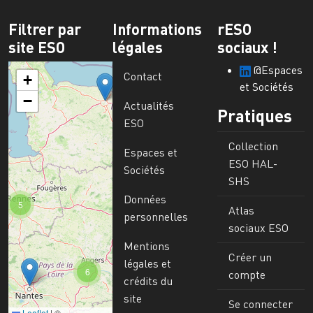
Filtrer par
Informations
rESO
site ESO
légales
sociaux !
@Espaces
Contact
+
et Sociétés
−
Actualités
Pratiques
ESO
Collection
Espaces et
ESO HAL-
Sociétés
SHS
Données
5
Atlas
personnelles
sociaux ESO
Mentions
Créer un
légales et
6
compte
crédits du
site
Se connecter
Leaflet
|
©