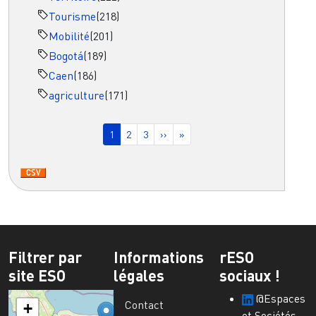
Tourisme
(218)
Mobilité
(201)
Bogotá
(189)
Caen
(186)
agriculture
(171)
Pagination
Page courante
Page
Page
Page suivante
Dernière page
1
2
3
››
»
Filtrer par
Informations
rESO
site ESO
légales
sociaux !
@Espaces
Contact
+
et Sociétés