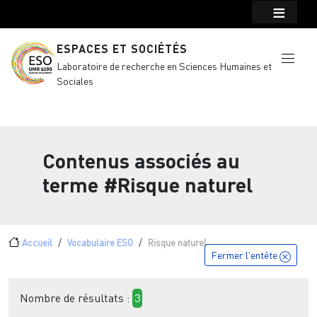
Menu top Header
Aller au contenu principal
ESPACES ET SOCIÉTÉS
Laboratoire de recherche en Sciences Humaines et
Sociales
Contenus associés au
terme
#Risque naturel
Fil d'Ariane
Accueil
Vocabulaire ESO
Risque naturel
Fermer l'entête
Nombre de résultats :
3