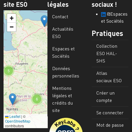
site ESO
légales
sociaux !
@Espaces
Contact
+
et Sociétés
−
Actualités
Pratiques
ESO
Collection
Espaces et
ESO HAL-
Sociétés
SHS
Données
5
Atlas
personnelles
sociaux ESO
Mentions
Créer un
légales et
6
compte
crédits du
site
Se connecter
Leaflet
|
©
Image
OpenStreetMap
Mot de passe
contributors