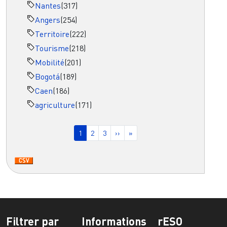
Nantes
(317)
Angers
(254)
Territoire
(222)
Tourisme
(218)
Mobilité
(201)
Bogotá
(189)
Caen
(186)
agriculture
(171)
Pagination
Page courante
Page
Page
Page suivante
Dernière page
1
2
3
››
»
Filtrer par
Informations
rESO