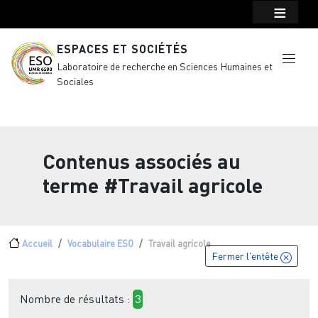
Menu top Header
Aller au contenu principal
ESPACES ET SOCIÉTÉS
Laboratoire de recherche en Sciences Humaines et
Sociales
Contenus associés au
terme
#Travail agricole
Fil d'Ariane
Accueil
Vocabulaire ESO
Travail agricole
Fermer l'entête
Nombre de résultats :
3