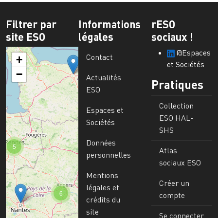
Filtrer par
Informations
rESO
site ESO
légales
sociaux !
@Espaces
Contact
+
et Sociétés
−
Actualités
Pratiques
ESO
Collection
Espaces et
ESO HAL-
Sociétés
SHS
Données
5
Atlas
personnelles
sociaux ESO
Mentions
Créer un
légales et
6
compte
crédits du
site
Se connecter