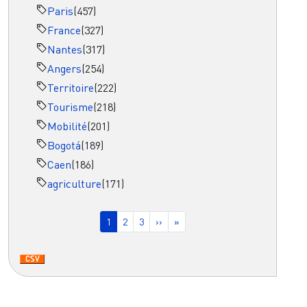
Paris
(457)
France
(327)
Nantes
(317)
Angers
(254)
Territoire
(222)
Tourisme
(218)
Mobilité
(201)
Bogotá
(189)
Caen
(186)
agriculture
(171)
Pagination
Page courante
Page
Page
Page suivante
Dernière page
1
2
3
››
»