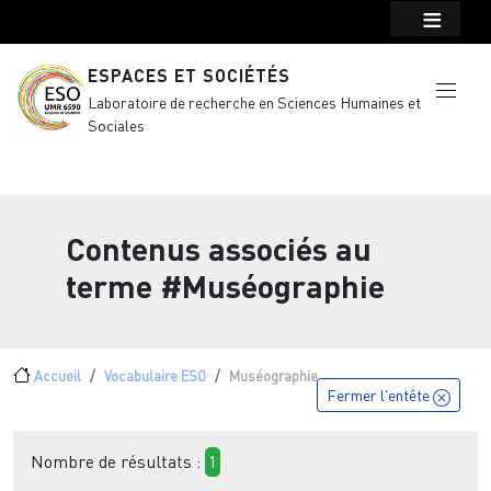
Menu top Header
Aller au contenu principal
ESPACES ET SOCIÉTÉS
Laboratoire de recherche en Sciences Humaines et
Sociales
Contenus associés au
terme
#Muséographie
Fil d'Ariane
Accueil
Vocabulaire ESO
Muséographie
Fermer l'entête
Nombre de résultats :
1