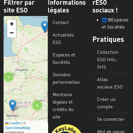
Filtrer par
Informations
rESO
site ESO
légales
sociaux !
@Espaces
Contact
+
et Sociétés
−
Actualités
Pratiques
ESO
Collection
Espaces et
ESO HAL-
Sociétés
SHS
Données
5
Atlas
personnelles
sociaux ESO
Mentions
Créer un
légales et
6
compte
crédits du
site
Se connecter
Leaflet
|
©
Image
OpenStreetMap
Mot de passe
contributors