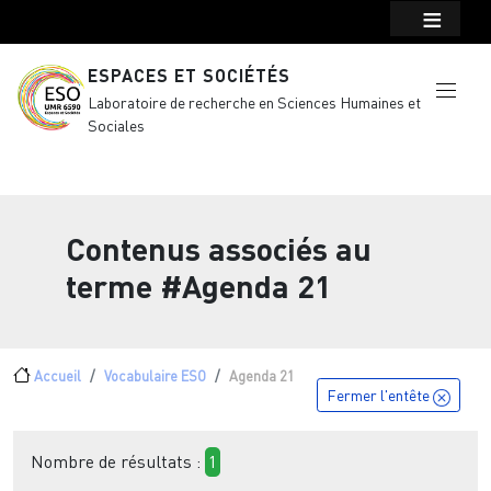
Menu top Header
Aller au contenu principal
ESPACES ET SOCIÉTÉS
Laboratoire de recherche en Sciences Humaines et
Sociales
Contenus associés au
terme
#Agenda 21
Fil d'Ariane
Accueil
Vocabulaire ESO
Agenda 21
Fermer l'entête
Nombre de résultats :
1