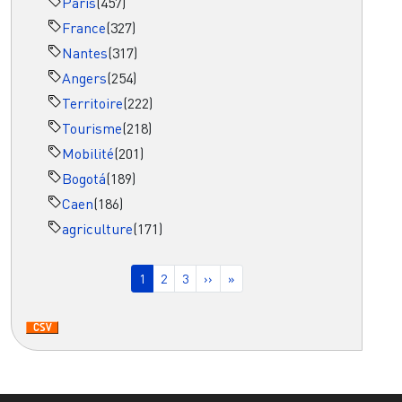
Paris
(457)
France
(327)
Nantes
(317)
Angers
(254)
Territoire
(222)
Tourisme
(218)
Mobilité
(201)
Bogotá
(189)
Caen
(186)
agriculture
(171)
Pagination
Page courante
Page
Page
Page suivante
Dernière page
1
2
3
››
»