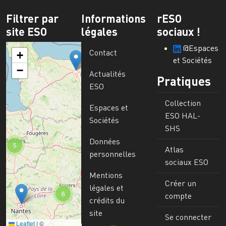
Filtrer par
Informations
rESO
site ESO
légales
sociaux !
@Espaces
Contact
+
et Sociétés
−
Actualités
Pratiques
ESO
Collection
Espaces et
ESO HAL-
Sociétés
SHS
Données
5
Atlas
personnelles
sociaux ESO
Mentions
Créer un
légales et
6
compte
crédits du
site
Se connecter
Leaflet
|
©