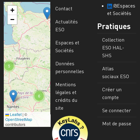
@Espaces
Contact
+
et Sociétés
−
Actualités
Pratiques
ESO
Collection
Espaces et
ESO HAL-
Sociétés
SHS
Données
5
Atlas
personnelles
sociaux ESO
Mentions
Créer un
légales et
6
compte
crédits du
site
Se connecter
Leaflet
|
©
Image
OpenStreetMap
Mot de passe
contributors