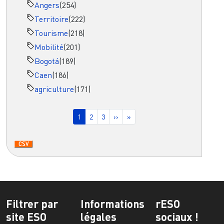
Angers
(254)
Territoire
(222)
Tourisme
(218)
Mobilité
(201)
Bogotá
(189)
Caen
(186)
agriculture
(171)
Pagination
Page courante
Page
Page
Page suivante
Dernière page
1
2
3
››
»
Filtrer par
Informations
rESO
site ESO
légales
sociaux !