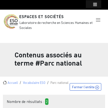
Menu top Header
Aller au contenu principal
ESPACES ET SOCIÉTÉS
Laboratoire de recherche en Sciences Humaines et
Sociales
Contenus associés au
terme
#Parc national
Fil d'Ariane
Accueil
Vocabulaire ESO
Parc national
Fermer l'entête
Nombre de résultats :
2