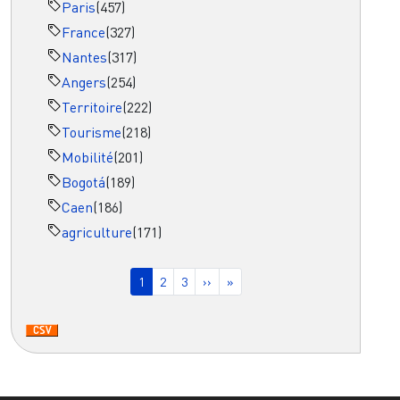
Paris
(457)
France
(327)
Nantes
(317)
Angers
(254)
Territoire
(222)
Tourisme
(218)
Mobilité
(201)
Bogotá
(189)
Caen
(186)
agriculture
(171)
Pagination
Page courante
Page
Page
Page suivante
Dernière page
1
2
3
››
»