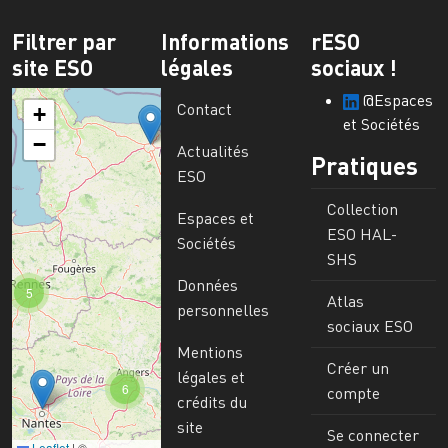
Filtrer par
Informations
rESO
site ESO
légales
sociaux !
@Espaces
Contact
+
et Sociétés
−
Actualités
Pratiques
ESO
Collection
Espaces et
ESO HAL-
Sociétés
SHS
Données
5
Atlas
personnelles
sociaux ESO
Mentions
Créer un
légales et
6
compte
crédits du
site
Se connecter
Leaflet
|
©