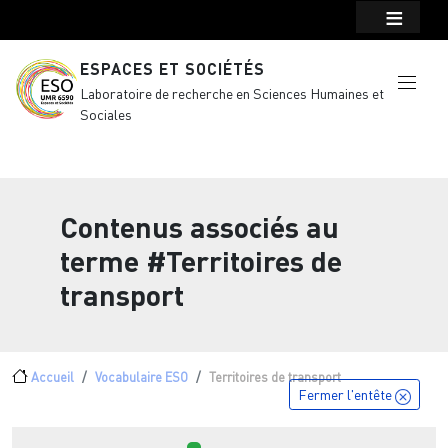
Menu top Header
Aller au contenu principal
ESPACES ET SOCIÉTÉS
Laboratoire de recherche en Sciences Humaines et
Sociales
Contenus associés au
terme
#Territoires de
transport
Fil d'Ariane
Accueil
Vocabulaire ESO
Territoires de transport
Fermer l'entête