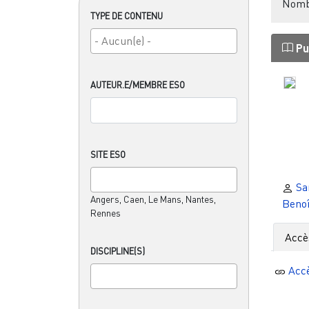
Nombr
TYPE DE CONTENU
Pu
AUTEUR.E/MEMBRE ESO
SITE ESO
Sa
Angers, Caen, Le Mans, Nantes,
Benoî
Rennes
Accè
DISCIPLINE(S)
Acc