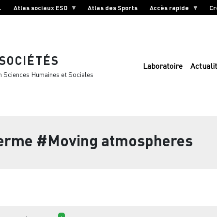
L
Atlas sociaux ESO
Atlas des Sports
Accès rapide
Cr
 SOCIÉTÉS
Laboratoire
Actuali
n Sciences Humaines et Sociales
terme
#Moving atmospheres