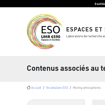
Menu top Header
Aller au contenu principal
EsoHA
ESPACES ET
Laboratoire de recherche e
Contenus associés au 
Fil d'Ariane
Accueil
Vocabulaire ESO
Moving atmospheres