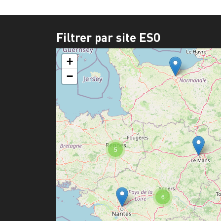
Filtrer par site ESO
+
−
5
6