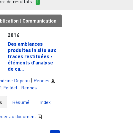
e de résultats :
1
blication
|
Communication
2016
Des ambiances
produites in situ aux
traces restituées :
éléments d’analyse
de ca...
ndrine Depeau
|
Rennes
t Feildel
|
Rennes
s
Résumé
Index
èder au document