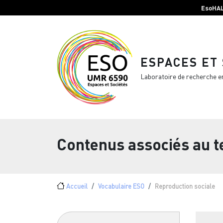
Menu top Header
Aller au contenu principal
EsoHA
ESPACES ET
Laboratoire de recherche e
Contenus associés au 
Fil d'Ariane
Accueil
Vocabulaire ESO
Reproduction sociale