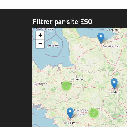
Filtrer par site ESO
+
−
5
6