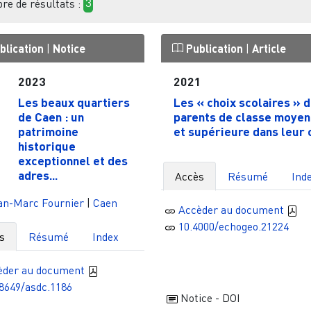
e de résultats :
3
blication
|
Notice
Publication
|
Article
2023
2021
Les beaux quartiers
Les « choix scolaires » 
de Caen : un
parents de classe moye
patrimoine
et supérieure dans leur c
historique
exceptionnel et des
adres...
Accès
Résumé
Ind
an-Marc Fournier
|
Caen
Accèder au document
10.4000/echogeo.21224
s
Résumé
Index
èder au document
8649/asdc.1186
Notice - DOI