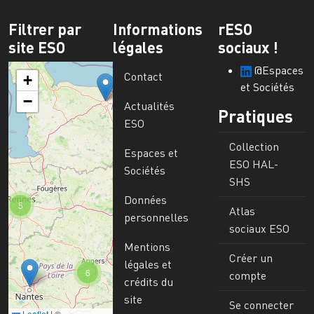
Filtrer par
Informations
rESO
site ESO
légales
sociaux !
@Espaces
Contact
+
et Sociétés
−
Actualités
Pratiques
ESO
Collection
Espaces et
ESO HAL-
Sociétés
SHS
Données
5
Atlas
personnelles
sociaux ESO
Mentions
Créer un
légales et
6
compte
crédits du
site
Se connecter
Leaflet
|
©