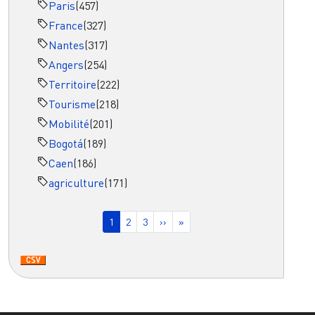
Paris
(457)
France
(327)
Nantes
(317)
Angers
(254)
Territoire
(222)
Tourisme
(218)
Mobilité
(201)
Bogotá
(189)
Caen
(186)
agriculture
(171)
Pagination
Page courante
Page
Page
Page suivante
Dernière page
1
2
3
››
»