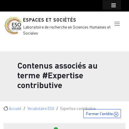
Menu top Header
Aller au contenu principal
ESPACES ET SOCIÉTÉS
Laboratoire de recherche en Sciences Humaines et
Sociales
Contenus associés au
terme
#Expertise
contributive
Fil d'Ariane
Accueil
Vocabulaire ESO
Expertise contributive
Fermer l'entête