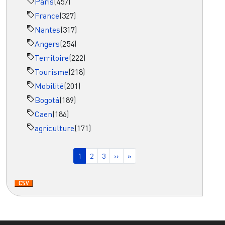
Paris
(457)
France
(327)
Nantes
(317)
Angers
(254)
Territoire
(222)
Tourisme
(218)
Mobilité
(201)
Bogotá
(189)
Caen
(186)
agriculture
(171)
Pagination
Page courante
Page
Page
Page suivante
Dernière page
1
2
3
››
»