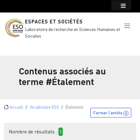
Menu top Header
Aller au contenu principal
ESPACES ET SOCIÉTÉS
Laboratoire de recherche en Sciences Humaines et
Sociales
Contenus associés au
terme
#Étalement
Fil d'Ariane
Accueil
Vocabulaire ESO
Étalement
Fermer l'entête
Nombre de résultats :
1