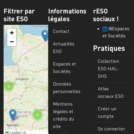
Filtrer par
Informations
rESO
site ESO
légales
sociaux !
@Espaces
Contact
+
et Sociétés
−
Actualités
Pratiques
ESO
Collection
Espaces et
ESO HAL-
Sociétés
SHS
Données
5
Atlas
personnelles
sociaux ESO
Mentions
Créer un
légales et
6
compte
crédits du
site
Se connecter
Leaflet
|
©