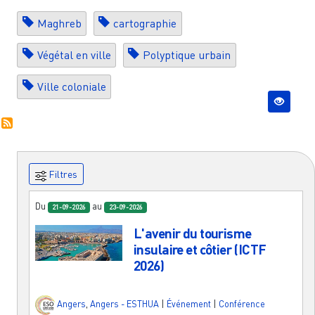
Maghreb
cartographie
Végétal en ville
Polyptique urbain
Ville coloniale
Filtres
Du
au
21-09-2026
23-09-2026
L'avenir du tourisme
insulaire et côtier (ICTF
2026)
Angers
,
Angers - ESTHUA
|
Événement
|
Conférence