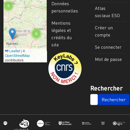
Données
5
Atlas
personnelles
sociaux ESO
Mentions
Créer un
légales et
6
compte
crédits du
site
Se connecter
Leaflet
|
©
Image
OpenStreetMap
Mot de passe
contributors
Rechercher
SEARCH