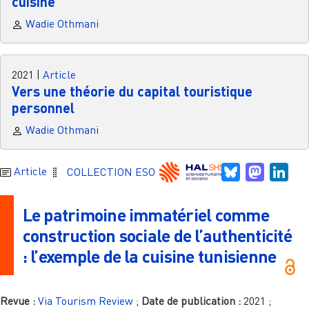
cuisine
Wadie Othmani
2021
|
Article
Vers une théorie du capital touristique
personnel
Wadie Othmani
Bluesky
Mastodo
Link
Article
COLLECTION ESO
Le patrimoine immatériel comme
construction sociale de l’authenticité
: l’exemple de la cuisine tunisienne
Revue :
Via Tourism Review
;
Date de publication :
2021
;