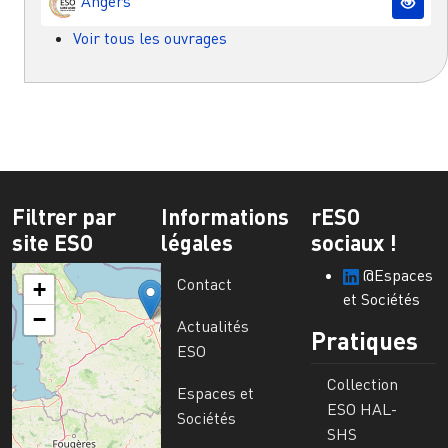
Angers
Voir tous les ouvrages
Filtrer par
Informations
rESO
site ESO
légales
sociaux !
@Espaces
Contact
+
et Sociétés
−
Actualités
Pratiques
ESO
Collection
Espaces et
ESO HAL-
Sociétés
SHS