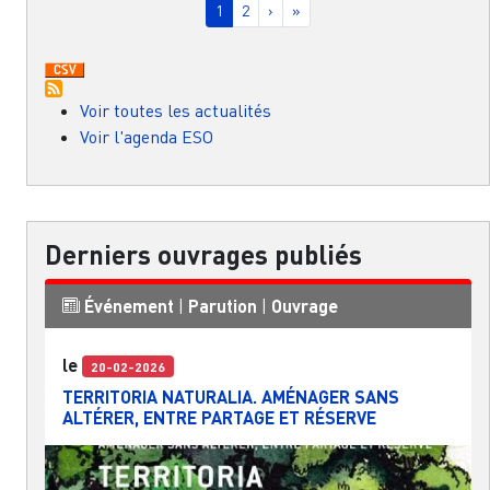
Page courante
Page
Page suivante
Dernière page
1
2
›
»
Voir toutes les actualités
Voir l'agenda ESO
Derniers ouvrages publiés
Événement
|
Parution
|
Ouvrage
le
20-02-2026
TERRITORIA NATURALIA. AMÉNAGER SANS
ALTÉRER, ENTRE PARTAGE ET RÉSERVE