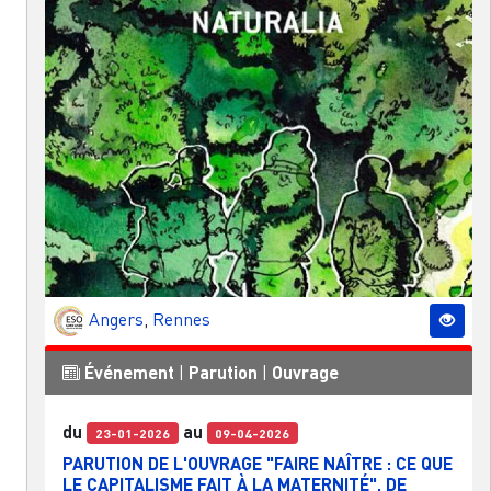
Angers
,
Rennes
Événement
|
Parution
|
Ouvrage
du
au
23-01-2026
09-04-2026
PARUTION DE L'OUVRAGE "FAIRE NAÎTRE : CE QUE
LE CAPITALISME FAIT À LA MATERNITÉ", DE