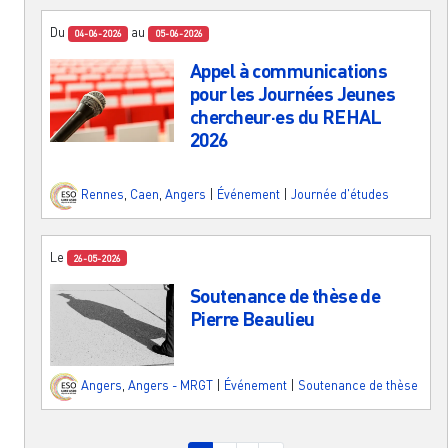
Du
au
04-06-2026
05-06-2026
Appel à communications
pour les Journées Jeunes
chercheur·es du REHAL
2026
Rennes
,
Caen
,
Angers
|
Événement
|
Journée d'études
Le
26-05-2026
Soutenance de thèse de
Pierre Beaulieu
Angers
,
Angers - MRGT
|
Événement
|
Soutenance de thèse
Pagination