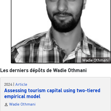
Wadie Othmani
Les derniers dépôts de Wadie Othmani
2024
|
Article
Assessing tourism capital using two-tiered
empirical model
Wadie Othmani