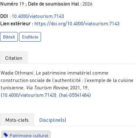
Numéro
19
; Date de soumission Hal :
2026
DOI
:
10.4000/viatourism.7143
Lien extérieur :
https://doi.org/10.4000/viatourism.7143
BibteX
EndNote
Citation
Wadie Othmani. Le patrimoine immatériel comme
construction sociale de l’authenticité : l’exemple de la cuisine
tunisienne.
Via Tourism Review
, 2021, 19,
⟨10.4000/viatourism.7143⟩
.
⟨hal-05541484⟩
Mots-clefs
Discipline(s)
Patrimoine culturel