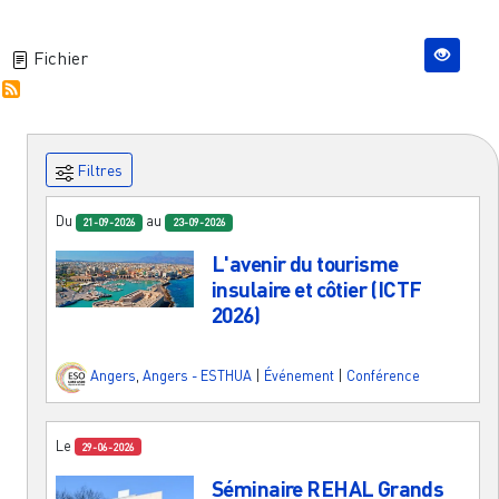
Fichier
Filtres
Du
au
21-09-2026
23-09-2026
L'avenir du tourisme
insulaire et côtier (ICTF
2026)
Angers
,
Angers - ESTHUA
|
Événement
|
Conférence
Le
29-06-2026
Séminaire REHAL Grands