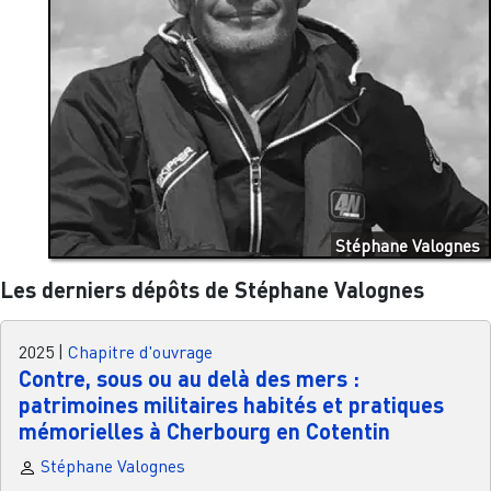
Stéphane Valognes
Les derniers dépôts de Stéphane Valognes
2025
|
Chapitre d'ouvrage
Contre, sous ou au delà des mers :
patrimoines militaires habités et pratiques
mémorielles à Cherbourg en Cotentin
Stéphane Valognes