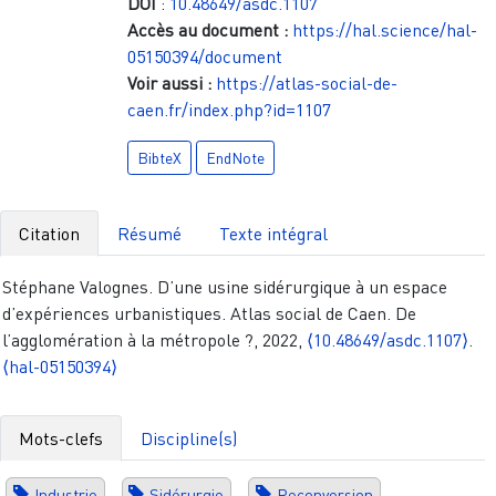
DOI
:
10.48649/asdc.1107
Accès au document :
https://hal.science/hal-
05150394/document
Voir aussi :
https://atlas-social-de-
caen.fr/index.php?id=1107
BibteX
EndNote
Citation
Résumé
Texte intégral
Stéphane Valognes. D’une usine sidérurgique à un espace
d’expériences urbanistiques. Atlas social de Caen. De
l’agglomération à la métropole ?, 2022,
⟨10.48649/asdc.1107⟩
.
⟨hal-05150394⟩
Mots-clefs
Discipline(s)
Industrie
Sidérurgie
Reconversion