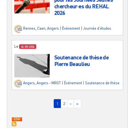
chercheur·es du REHAL
2026
Rennes
,
Caen
,
Angers
|
Événement
|
Journée d'études
Le
26-05-2026
Soutenance de thèse de
Pierre Beaulieu
Angers
,
Angers - MRGT
|
Événement
|
Soutenance de thèse
Pagination
Page courante
Page
Page suivante
Dernière page
1
2
›
»