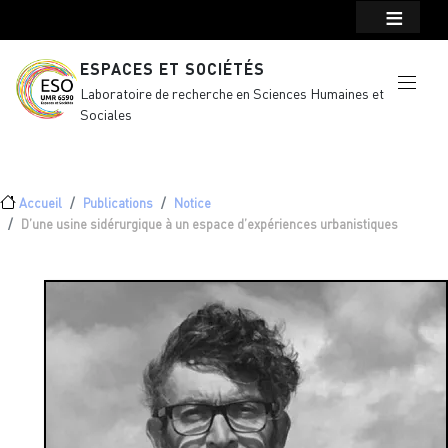
Menu top Header
Aller au contenu principal
ESPACES ET SOCIÉTÉS
Laboratoire de recherche en Sciences Humaines et
Sociales
Fil d'Ariane
Accueil
Publications
Notice
D’une usine sidérurgique à un espace d’expériences urbanistiques