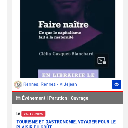
Rennes
,
Rennes - Villejean
Événement
|
Parution
|
Ouvrage
le
26-12-2025
TOURISME ET GASTRONOMIE. VOYAGER POUR LE
PLAISIR DU GOÛT