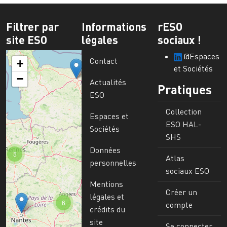
Filtrer par
Informations
rESO
site ESO
légales
sociaux !
@Espaces
Contact
+
et Sociétés
−
Actualités
Pratiques
ESO
Collection
Espaces et
ESO HAL-
Sociétés
SHS
Données
5
Atlas
personnelles
sociaux ESO
Mentions
Créer un
légales et
6
compte
crédits du
site
Se connecter