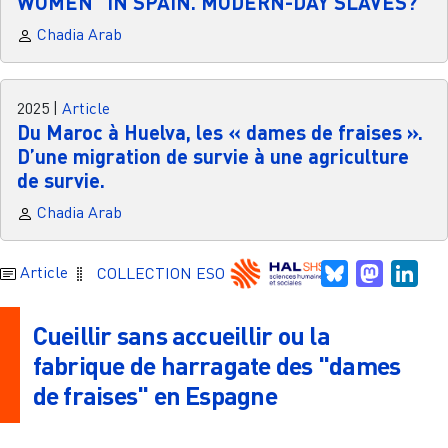
WOMEN" IN SPAIN. MODERN-DAY SLAVES?
Chadia Arab
2025
|
Article
Du Maroc à Huelva, les « dames de fraises ».
D’une migration de survie à une agriculture
de survie.
Chadia Arab
Bluesky
Mastodo
Link
Article
COLLECTION ESO
Cueillir sans accueillir ou la
fabrique de harragate des "dames
de fraises" en Espagne