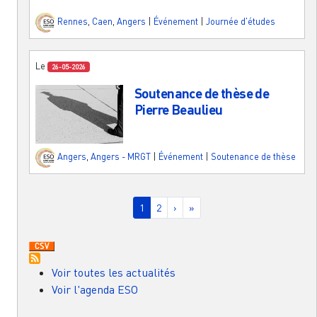
Rennes
,
Caen
,
Angers
|
Événement
|
Journée d'études
Le
26-05-2026
Soutenance de thèse de
Pierre Beaulieu
Angers
,
Angers - MRGT
|
Événement
|
Soutenance de thèse
Pagination
Page courante
Page
Page suivante
Dernière page
1
2
›
»
Voir toutes les actualités
Voir l'agenda ESO