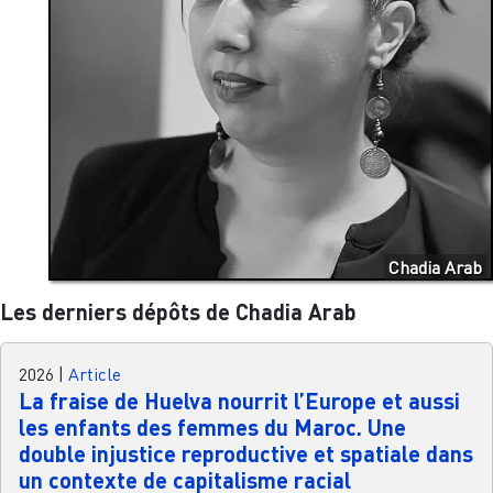
Chadia Arab
Les derniers dépôts de Chadia Arab
2026
|
Article
La fraise de Huelva nourrit l’Europe et aussi
les enfants des femmes du Maroc. Une
double injustice reproductive et spatiale dans
un contexte de capitalisme racial