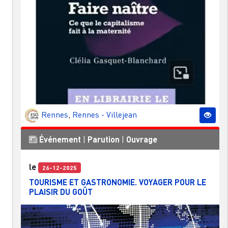
Rennes
,
Rennes - Villejean
Événement
|
Parution
|
Ouvrage
le
26-12-2025
TOURISME ET GASTRONOMIE. VOYAGER POUR LE
PLAISIR DU GOÛT