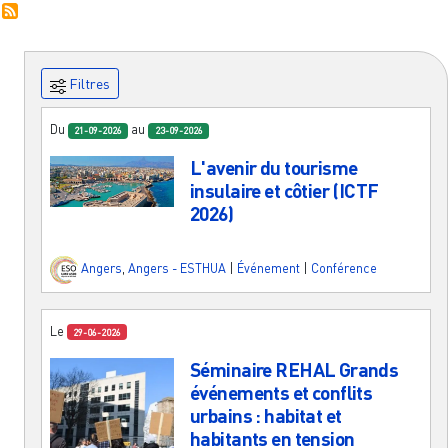
Filtres
Du
au
21-09-2026
23-09-2026
L'avenir du tourisme
insulaire et côtier (ICTF
2026)
Angers
,
Angers - ESTHUA
|
Événement
|
Conférence
Le
29-06-2026
Séminaire REHAL Grands
événements et conflits
urbains : habitat et
habitants en tension