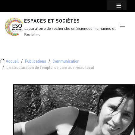
Menu top Header
Aller au contenu principal
ESPACES ET SOCIÉTÉS
Laboratoire de recherche en Sciences Humaines et
Sociales
Fil d'Ariane
Accueil
Publications
Communication
La structuration de l’emploi de care au niveau local