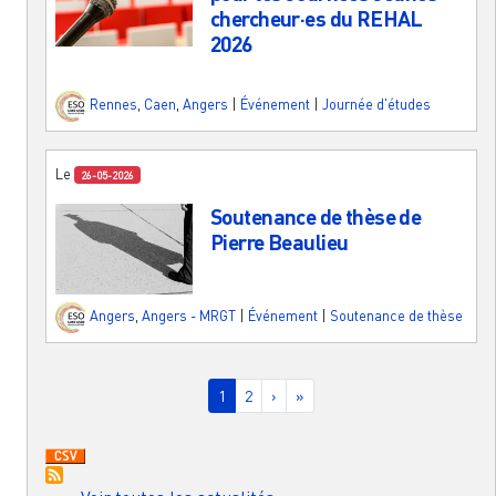
chercheur·es du REHAL
2026
Rennes
,
Caen
,
Angers
|
Événement
|
Journée d'études
Le
26-05-2026
Soutenance de thèse de
Pierre Beaulieu
Angers
,
Angers - MRGT
|
Événement
|
Soutenance de thèse
Pagination
Page courante
Page
Page suivante
Dernière page
1
2
›
»