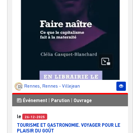
Rennes
,
Rennes - Villejean
Événement
|
Parution
|
Ouvrage
le
26-12-2025
TOURISME ET GASTRONOMIE. VOYAGER POUR LE
PLAISIR DU GOÛT