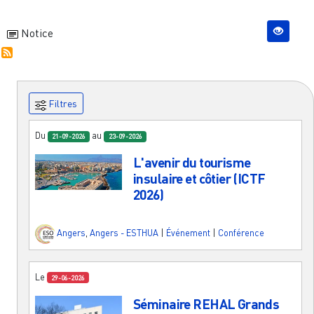
Notice
Filtres
Du
au
21-09-2026
23-09-2026
L'avenir du tourisme
insulaire et côtier (ICTF
2026)
Angers
,
Angers - ESTHUA
|
Événement
|
Conférence
Le
29-06-2026
Séminaire REHAL Grands