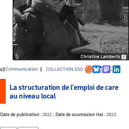
Christine Lamberts
Bluesky
Mastodo
Link
Communication
COLLECTION ESO
La structuration de l’emploi de care
au niveau local
Date de publication :
2022
; Date de soumission Hal :
2023