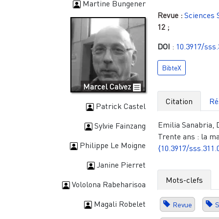
Martine Bungener
Revue :
Sciences 
12
;
DOI
:
10.3917/sss.
BibteX
Marcel Calvez
Citation
Ré
Patrick Castel
Emilia Sanabria, 
Sylvie Fainzang
Trente ans : la ma
Philippe Le Moigne
⟨10.3917/sss.311.
Janine Pierret
Mots-clefs
Vololona Rabeharisoa
Magali Robelet
Revue
S