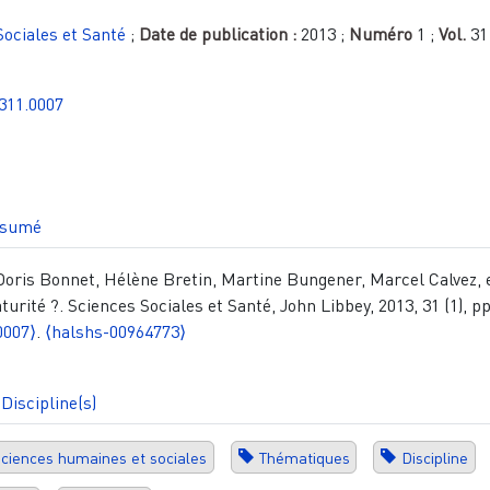
Sociales et Santé
;
Date de publication :
2013
;
Numéro
1
;
Vol.
31
311.0007
sumé
Doris Bonnet, Hélène Bretin, Martine Bungener, Marcel Calvez, et
turité ?. Sciences Sociales et Santé, John Libbey, 2013, 31 (1), pp
0007⟩
.
⟨halshs-00964773⟩
Discipline(s)
ciences humaines et sociales
Thématiques
Discipline