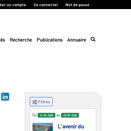
éer un compte
Se connecter
Mot de passe
tés
Recherche
Publications
Annuaire
sky
Mastodon
LinkedIn
Filtres
Du
au
21-09-2026
23-09-2026
L'avenir du