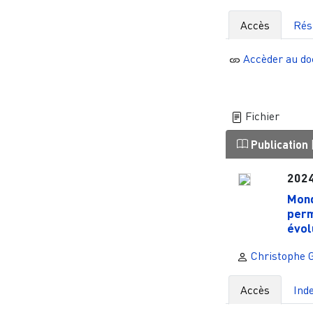
Accès
Ré
Accèder au d
Fichier
Publication
202
Mond
perm
évol
Christophe 
Accès
Ind