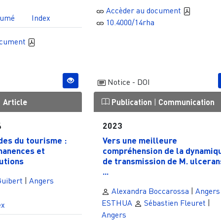
Accèder au document
sumé
Index
10.4000/14rha
ocument
Notice - DOI
|
Article
Publication
|
Communication
4
2023
es du tourisme :
Vers une meilleure
anences et
compréhension de la dynamiq
utions
de transmission de M. ulceran
...
Guibert
|
Angers
Alexandra Boccarossa
|
Angers
ESTHUA
Sébastien Fleuret
|
ex
Angers