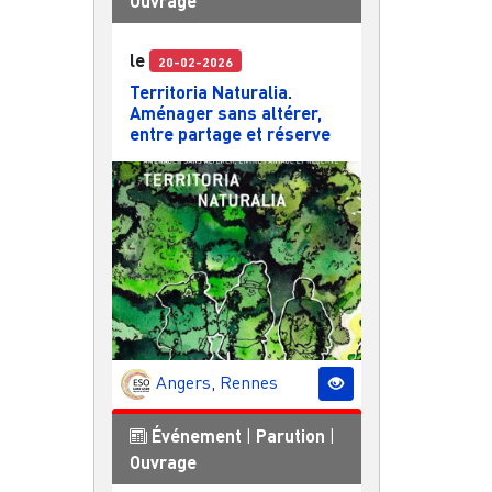
Ouvrage
le
20-02-2026
Territoria Naturalia.
Aménager sans altérer,
entre partage et réserve
Angers
,
Rennes
Événement
|
Parution
|
Ouvrage