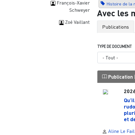
François-Xavier
Histoire de la 
Schweyer
Avec les 
Zoé Vaillant
Publications
TYPE DE DOCUMENT
Publication
202
Qu’i
rudo
plur
et de
Aline Le Fail