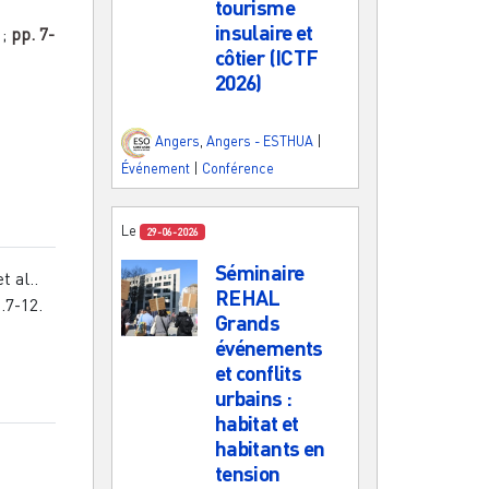
tourisme
insulaire et
;
pp.
7-
côtier (ICTF
2026)
Angers
,
Angers - ESTHUA
|
Événement
|
Conférence
Le
29-06-2026
Séminaire
 al..
REHAL
.7-12.
Grands
événements
et conflits
urbains :
habitat et
habitants en
tension