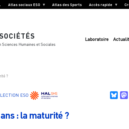
L
Atlas sociaux ESO
Atlas des Sports
Accès rapide
Cr
 SOCIÉTÉS
Laboratoire
Actuali
n Sciences Humaines et Sociales
rité ?
Blue
LECTION ESO
ans : la maturité ?