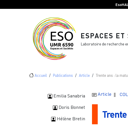
Menu top Header
Aller au contenu principal
EsoHA
ESPACES ET
Laboratoire de recherche e
Fil d'Ariane
Accueil
Publications
Article
Trente ans : la matu
Article
COL
Emilia Sanabria
Doris Bonnet
Trente 
Hélène Bretin