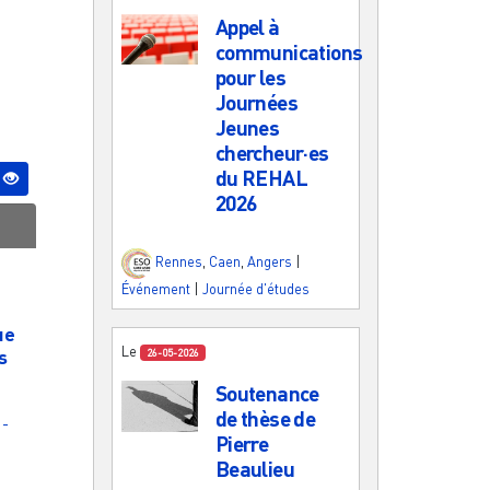
Appel à
communications
pour les
Journées
Jeunes
chercheur·es
du REHAL
2026
Rennes
,
Caen
,
Angers
|
Événement
|
Journée d'études
ue
Le
s
26-05-2026
Soutenance
de thèse de
 -
Pierre
Beaulieu