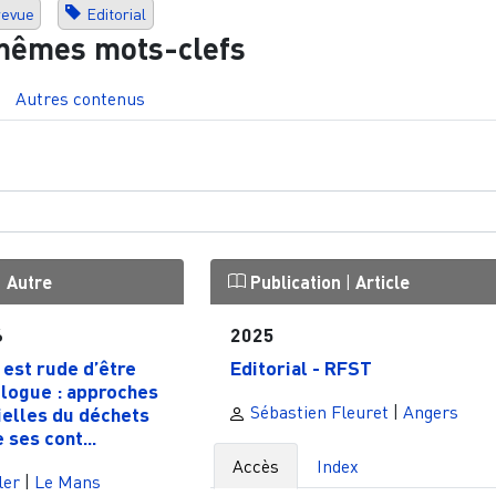
revue
Editorial
mêmes mots-clefs
Autres contenus
|
Autre
Publication
|
Article
6
2025
l est rude d’être
Editorial - RFST
logue : approches
Sébastien Fleuret
|
Angers
ielles du déchets
 ses cont...
Accès
Index
ler
|
Le Mans