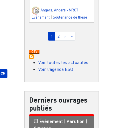
Angers
,
Angers - MRGT
|
Événement
|
Soutenance de thèse
Pagination
Page courante
Page
Page suivante
Dernière page
1
2
›
»
Voir toutes les actualités
Voir l'agenda ESO
Derniers ouvrages
publiés
Événement
|
Parution
|