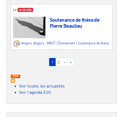
Le
26-05-2026
Soutenance de thèse de
Pierre Beaulieu
Angers
,
Angers - MRGT
|
Événement
|
Soutenance de thèse
Pagination
Page courante
Page
Page suivante
Dernière page
1
2
›
»
Voir toutes les actualités
Voir l'agenda ESO