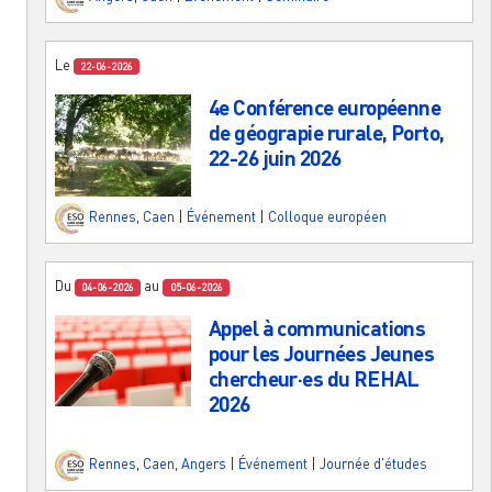
Le
22-06-2026
4e Conférence européenne
de géograpie rurale, Porto,
22-26 juin 2026
Rennes
,
Caen
|
Événement
|
Colloque européen
Du
au
04-06-2026
05-06-2026
Appel à communications
pour les Journées Jeunes
chercheur·es du REHAL
2026
Rennes
,
Caen
,
Angers
|
Événement
|
Journée d'études