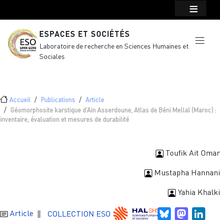
Menu top Header
Aller au contenu principal
ESPACES ET SOCIÉTÉS
Laboratoire de recherche en Sciences Humaines et
Sociales
Fil d'Ariane
Accueil
Publications
Article
Géomorphosite karstique d’Ain Asserdoune, Atlas de Béni Mellal (Maroc) :
inventaire, évaluation et mesures de durabilité
Toufik Ait Omar
Mustapha Hannani
Yahia Khalki
Bluesky
Mastodo
Link
Article
COLLECTION ESO