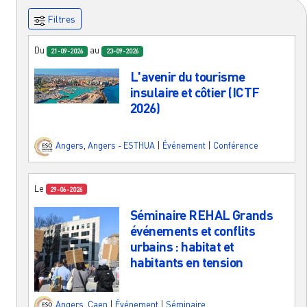
Filtres
Du
au
21-09-2026
23-09-2026
L'avenir du tourisme
insulaire et côtier (ICTF
2026)
Angers
,
Angers - ESTHUA
|
Événement
|
Conférence
Le
29-06-2026
Séminaire REHAL Grands
événements et conflits
urbains : habitat et
habitants en tension
Angers
,
Caen
|
Événement
|
Séminaire