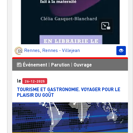
Rennes
,
Rennes - Villejean
Événement
|
Parution
|
Ouvrage
le
26-12-2025
TOURISME ET GASTRONOMIE. VOYAGER POUR LE
PLAISIR DU GOÛT