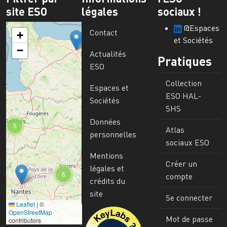
site ESO
légales
sociaux !
@Espaces
Contact
+
et Sociétés
−
Actualités
Pratiques
ESO
Collection
Espaces et
ESO HAL-
Sociétés
SHS
Données
5
Atlas
personnelles
sociaux ESO
Mentions
Créer un
légales et
6
compte
crédits du
site
Se connecter
Leaflet
|
©
Image
OpenStreetMap
Mot de passe
contributors