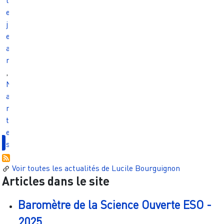
e
j
e
a
n
,
N
a
n
t
e
s
Voir toutes les actualités de
Lucile Bourguignon
Articles dans le site
Baromètre de la Science Ouverte ESO -
2025