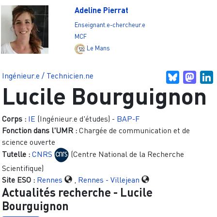
Adeline Pierrat
Enseignant.e-chercheur.e
MCF
Le Mans
Ingénieur.e / Technicien.ne
Bluesky
Mast
L
Lucile Bourguignon
Corps :
IE
(Ingénieur.e d'études)
-
BAP-F
Fonction dans l'UMR :
Chargée de communication et de
science ouverte
Tutelle :
CNRS
(Centre National de la Recherche
Scientifique)
Site ESO :
Rennes
,
Rennes - Villejean
Actualités recherche -
Lucile
Bourguignon