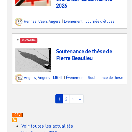
2026
Rennes
,
Caen
,
Angers
|
Événement
|
Journée d'études
Le
26-05-2026
Soutenance de thèse de
Pierre Beaulieu
Angers
,
Angers - MRGT
|
Événement
|
Soutenance de thèse
Pagination
Page courante
Page
Page suivante
Dernière page
1
2
›
»
Voir toutes les actualités