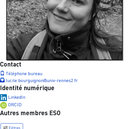
Contact
Téléphone bureau
lucile.bourguignon@univ-rennes2.fr
Identité numérique
LinkedIn
ORCID
Autres membres ESO
Filtres