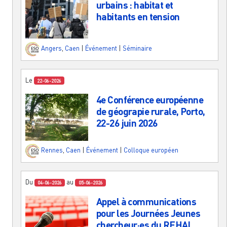
urbains : habitat et
habitants en tension
Angers
,
Caen
|
Événement
|
Séminaire
Le
22-06-2026
4e Conférence européenne
de géograpie rurale, Porto,
22-26 juin 2026
Rennes
,
Caen
|
Événement
|
Colloque européen
Du
au
04-06-2026
05-06-2026
Appel à communications
pour les Journées Jeunes
chercheur·es du REHAL