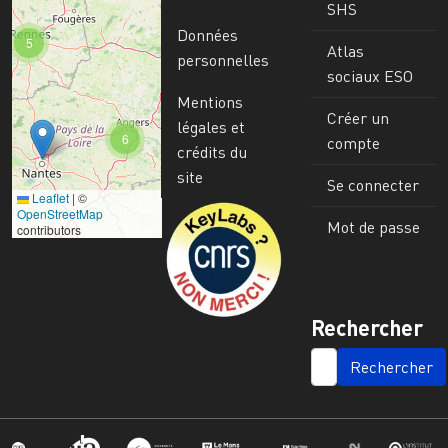
SHS
Données
5
Atlas
personnelles
sociaux ESO
Mentions
Créer un
légales et
6
compte
crédits du
site
Se connecter
Leaflet
|
©
Image
OpenStreetMap
Mot de passe
contributors
Rechercher
SEARCH