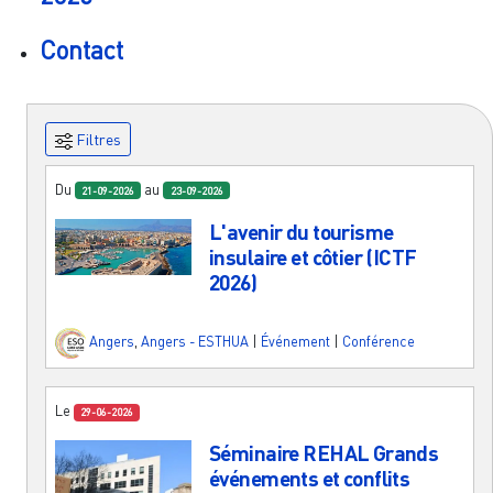
Contact
Filtres
Du
au
21-09-2026
23-09-2026
L'avenir du tourisme
insulaire et côtier (ICTF
2026)
Angers
,
Angers - ESTHUA
|
Événement
|
Conférence
Le
29-06-2026
Séminaire REHAL Grands
événements et conflits