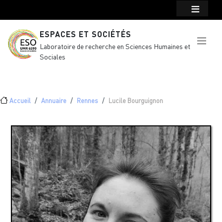
Menu top Header
Aller au contenu principal
ESPACES ET SOCIÉTÉS
Laboratoire de recherche en Sciences Humaines et
Sociales
Fil d'Ariane
Accueil
Annuaire
Rennes
Lucile Bourguignon