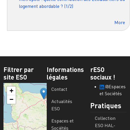
logement abordable ? (1/2)
More
Filtrer par
Informations
rESO
site ESO
légales
sociaux !
@Espaces
Contact
+
et Sociétés
−
Actualités
Pratiques
ESO
Collection
Espaces et
ESO HAL-
Sociétés