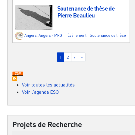
Soutenance de thèse de
Pierre Beaulieu
Angers
,
Angers - MRGT
|
Événement
|
Soutenance de thèse
Pagination
Page courante
Page
Page suivante
Dernière page
1
2
›
»
Voir toutes les actualités
Voir l'agenda ESO
Projets de Recherche