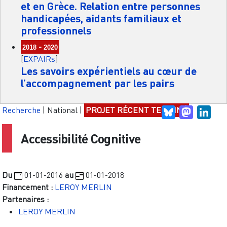
et en Grèce. Relation entre personnes
handicapées, aidants familiaux et
professionnels
-
2018
2020
[
EXPAIRs
]
Les savoirs expérientiels au cœur de
l’accompagnement par les pairs
Recherche
|
National
|
PROJET RÉCENT TERMINÉ
Bluesky
Mastodo
Link
Accessibilité Cognitive
Du
01-01-2016
au
01-01-2018
Financement :
LEROY MERLIN
Partenaires :
LEROY MERLIN