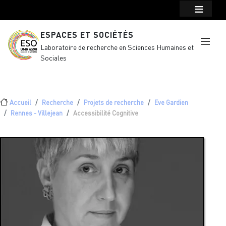
Menu top Header
Aller au contenu principal
ESPACES ET SOCIÉTÉS
Laboratoire de recherche en Sciences Humaines et
Sociales
Fil d'Ariane
Accueil
Recherche
Projets de recherche
Eve Gardien
Rennes - Villejean
Accessibilité Cognitive