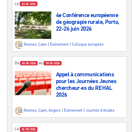
Le
22-06-2026
4e Conférence européenne
de géograpie rurale, Porto,
22-26 juin 2026
Rennes
,
Caen
|
Événement
|
Colloque européen
Du
au
04-06-2026
05-06-2026
Appel à communications
pour les Journées Jeunes
chercheur·es du REHAL
2026
Rennes
,
Caen
,
Angers
|
Événement
|
Journée d'études
Le
26-05-2026