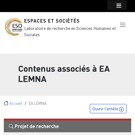
Menu top Header
Aller au contenu principal
ESPACES ET SOCIÉTÉS
Laboratoire de recherche en Sciences Humaines et
Sociales
Contenus associés à
EA
LEMNA
Fil d'Ariane
Accueil
EA LEMNA
Ouvrir l'entête
Projet de recherche