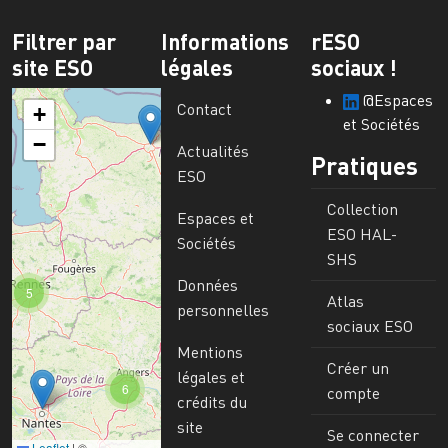
Filtrer par
Informations
rESO
site ESO
légales
sociaux !
@Espaces
Contact
+
et Sociétés
−
Actualités
Pratiques
ESO
Collection
Espaces et
ESO HAL-
Sociétés
SHS
Données
5
Atlas
personnelles
sociaux ESO
Mentions
Créer un
légales et
6
compte
crédits du
site
Se connecter
Leaflet
|
©