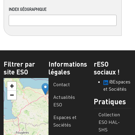
INDEX GÉOGRAPHIQUE
Filtrer par
Informations
rESO
site ESO
légales
sociaux !
@Espaces
Contact
+
et Sociétés
−
Actualités
Pratiques
ESO
Collection
Espaces et
ESO HAL-
Sociétés
SHS