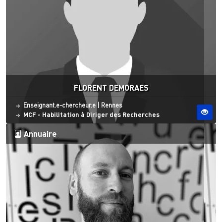
FLORENT DEMORAES
Statut
Site ESO
Enseignant.e-chercheur.e
|
Rennes
MCF - Habilitation à Diriger des Recherches
Annuaire