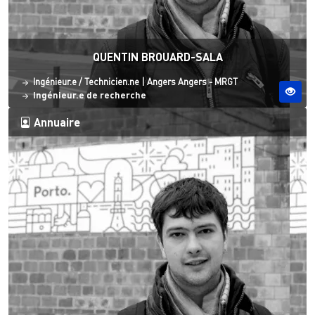
QUENTIN BROUARD-SALA
Statut
Site ESO
Ingénieur.e / Technicien.ne
|
Angers
Angers - MRGT
Ingénieur.e de recherche
Annuaire