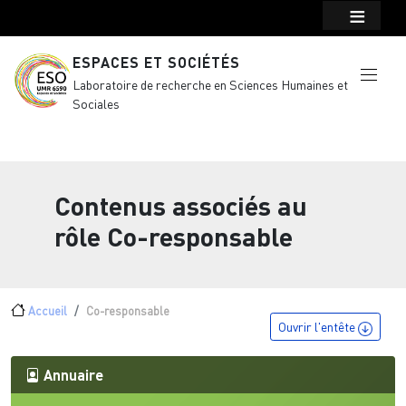
Menu top Header
Aller au contenu principal
ESPACES ET SOCIÉTÉS
Laboratoire de recherche en Sciences Humaines et
Sociales
Contenus associés au
rôle
Co-responsable
Fil d'Ariane
Accueil
Co-responsable
Ouvrir l'entête
Annuaire