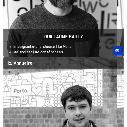
GUILLAUME BAILLY
Statut
Site ESO
Enseignant.e-chercheur.e
|
Le Mans
Maître(sse) de conférences
Annuaire