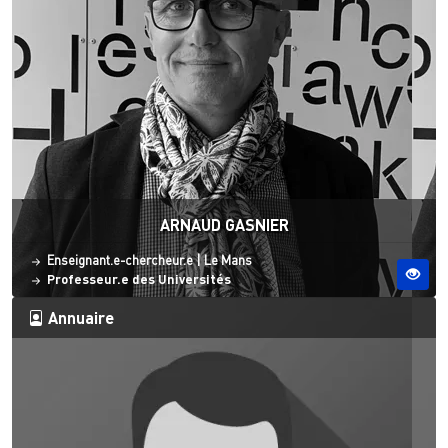
ARNAUD GASNIER
Statut
Site ESO
Enseignant.e-chercheur.e
|
Le Mans
Professeur.e des Universités
Annuaire