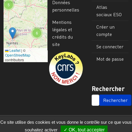
Données
5
Atlas
personnelles
sociaux ESO
Mentions
Créer un
légales et
6
compte
crédits du
site
Se connecter
Leaflet
|
©
Image
OpenStreetMap
Mot de passe
contributors
Rechercher
SEARCH
Ce site utilise des cookies et vous donne le contrôle sur ce que vous
souhaitez activer
OK, tout accepter