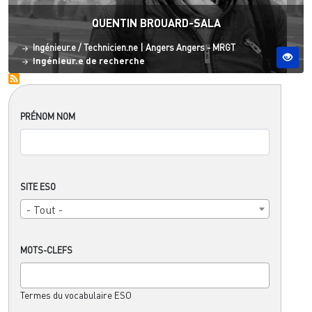
QUENTIN BROUARD-SALA
Statut
Site ESO
Ingénieur.e / Technicien.ne
|
Angers
Angers - MRGT
Ingénieur.e de recherche
PRÉNOM NOM
SITE ESO
- Tout -
MOTS-CLEFS
Termes du vocabulaire ESO