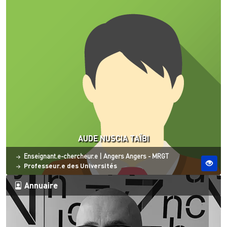
AUDE NUSCIA TAÏBI
Statut
Site ESO
Enseignant.e-chercheur.e
|
Angers
Angers - MRGT
Professeur.e des Universités
Annuaire