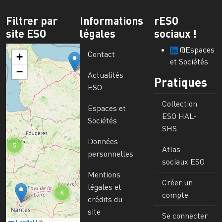
Filtrer par
Informations
rESO
site ESO
légales
sociaux !
@Espaces
Contact
+
et Sociétés
−
Actualités
Pratiques
ESO
Collection
Espaces et
ESO HAL-
Sociétés
SHS
Données
5
Atlas
personnelles
sociaux ESO
Mentions
Créer un
légales et
6
compte
crédits du
site
Se connecter
Leaflet
|
©