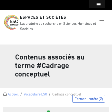
Menu top Header
Aller au contenu principal
ESPACES ET SOCIÉTÉS
Laboratoire de recherche en Sciences Humaines et
Sociales
Contenus associés au
terme
#Cadrage
conceptuel
Fil d'Ariane
Accueil
Vocabulaire ESO
Cadrage conceptuel
Fermer l'entête