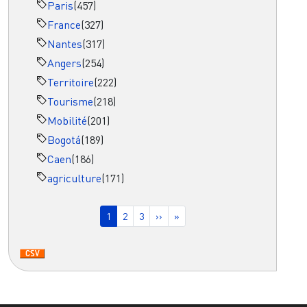
Paris
(457)
France
(327)
Nantes
(317)
Angers
(254)
Territoire
(222)
Tourisme
(218)
Mobilité
(201)
Bogotá
(189)
Caen
(186)
agriculture
(171)
Pagination
Page courante
Page
Page
Page suivante
Dernière page
1
2
3
››
»