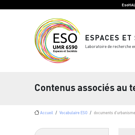
Menu top Header
Aller au contenu principal
EsoHA
ESPACES ET
Laboratoire de recherche e
Contenus associés au 
Fil d'Ariane
Accueil
Vocabulaire ESO
documents d'urbanism