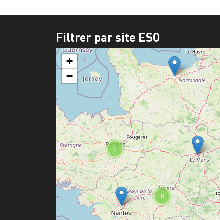
Filtrer par site ESO
+
−
5
6