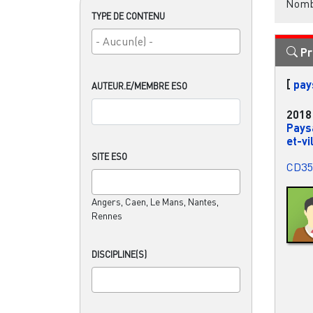
Nombr
TYPE DE CONTENU
Pr
[
pay
AUTEUR.E/MEMBRE ESO
2018
Paysa
et-vi
SITE ESO
CD35
Angers, Caen, Le Mans, Nantes,
Rennes
DISCIPLINE(S)