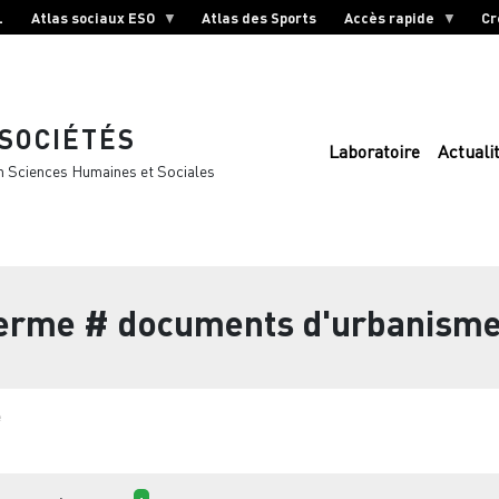
L
Atlas sociaux ESO
Atlas des Sports
Accès rapide
Cr
 SOCIÉTÉS
Laboratoire
Actuali
n Sciences Humaines et Sociales
terme
# documents d'urbanism
e