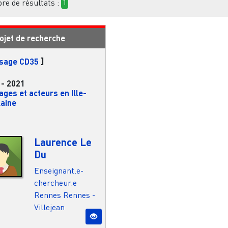
e de résultats :
1
ojet de recherche
sage CD35
]
-
2021
ges et acteurs en Ille-
laine
Laurence Le
Du
Enseignant.e-
chercheur.e
Rennes
Rennes -
Villejean