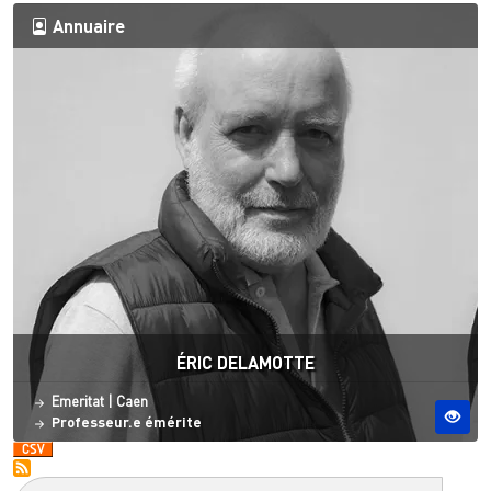
Annuaire
ÉRIC DELAMOTTE
Statut
Site ESO
Emeritat
|
Caen
Professeur.e émérite