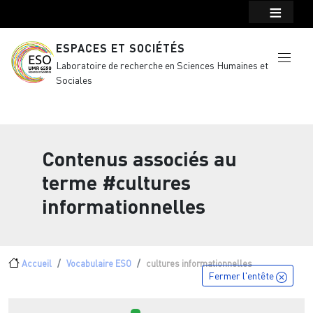
Menu top Header
Aller au contenu principal
ESPACES ET SOCIÉTÉS
Laboratoire de recherche en Sciences Humaines et
Sociales
Contenus associés au
terme
#cultures
informationnelles
Fil d'Ariane
Accueil
Vocabulaire ESO
cultures informationnelles
Fermer l'entête