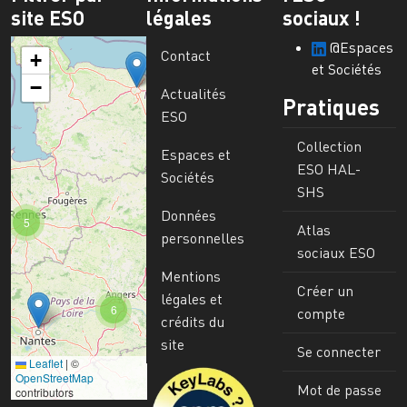
site ESO
légales
sociaux !
@Espaces
Contact
+
et Sociétés
−
Actualités
Pratiques
ESO
Collection
Espaces et
ESO HAL-
Sociétés
SHS
Données
5
Atlas
personnelles
sociaux ESO
Mentions
Créer un
légales et
6
compte
crédits du
site
Se connecter
Leaflet
|
©
Image
OpenStreetMap
Mot de passe
contributors