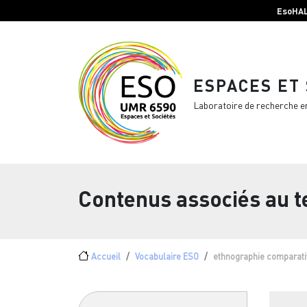
Menu top Header
Aller au contenu principal
EsoHA
ESPACES ET
Laboratoire de recherche e
Contenus associés au 
Fil d'Ariane
Accueil
Vocabulaire ESO
ethnographie comparati