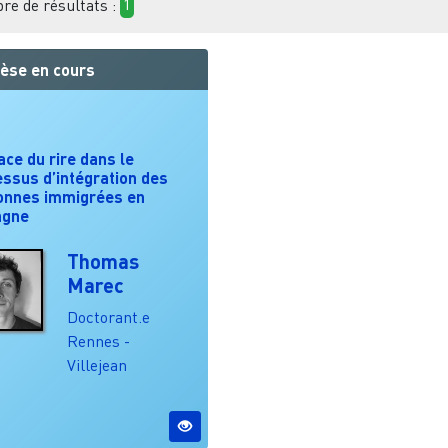
e de résultats :
1
èse en cours
ace du rire dans le
ssus d’intégration des
onnes immigrées en
agne
Thomas
Marec
Doctorant.e
Rennes -
Villejean