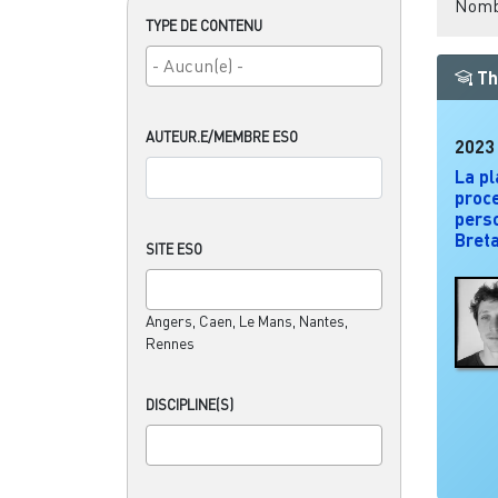
Nombr
TYPE DE CONTENU
Th
AUTEUR.E/MEMBRE ESO
2023
La pl
proce
pers
Bret
SITE ESO
Angers, Caen, Le Mans, Nantes,
Rennes
DISCIPLINE(S)