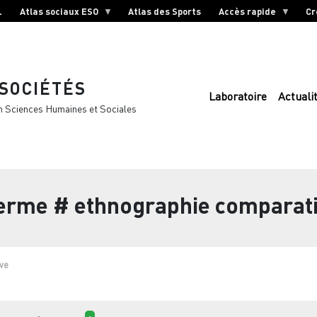
L
Atlas sociaux ESO
Atlas des Sports
Accès rapide
Cr
 SOCIÉTÉS
Laboratoire
Actuali
n Sciences Humaines et Sociales
terme
# ethnographie comparat
ve