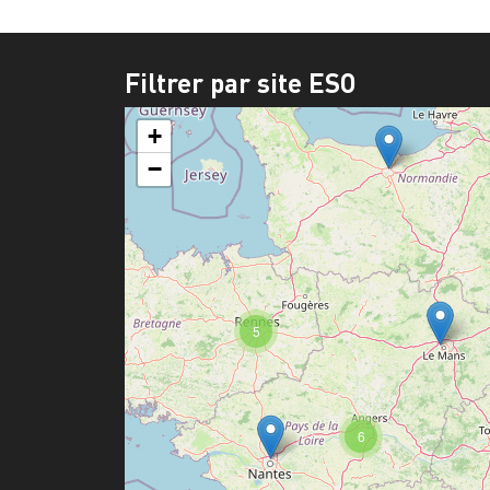
Filtrer par site ESO
+
−
5
6