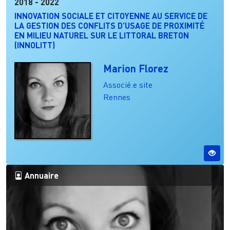
2018
-
2022
INNOVATION SOCIALE ET CITOYENNE AU SERVICE DE
LA GESTION DES CONFLITS D’USAGE DE PROXIMITÉ
EN MILIEU NATUREL SUR LE LITTORAL BRETON
(INNOLITT)
Marion Florez
Associé.e site
Rennes
Annuaire