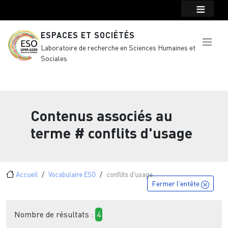
Menu top Header
Aller au contenu principal
ESPACES ET SOCIÉTÉS
Laboratoire de recherche en Sciences Humaines et
Sociales
Contenus associés au
terme
# conflits d'usage
Fil d'Ariane
Accueil
Vocabulaire ESO
conflits d'usage
Fermer l'entête
Nombre de résultats :
4