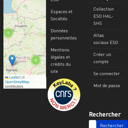
Collection
Espaces et
ESO HAL-
Sociétés
SHS
Données
5
Atlas
personnelles
sociaux ESO
Mentions
Créer un
légales et
6
compte
crédits du
site
Se connecter
Leaflet
|
©
Image
OpenStreetMap
Mot de passe
contributors
Rechercher
SEARCH