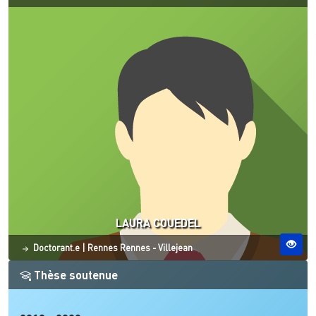
LAURA COUEDEL
Statut
Site ESO
Doctorant.e
|
Rennes
Rennes - Villejean
Thèse soutenue