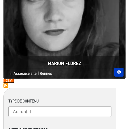
MARION FLOREZ
Statut
Site ESO
Associé.e site
|
Rennes
TYPE DE CONTENU