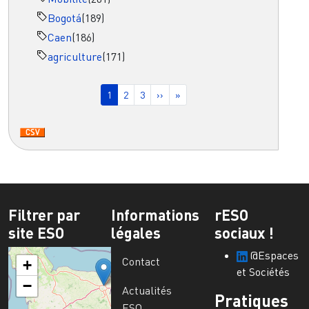
Bogotá
(189)
Caen
(186)
agriculture
(171)
Pagination
Page courante
Page
Page
Page suivante
Dernière page
1
2
3
››
»
Filtrer par
Informations
rESO
site ESO
légales
sociaux !
@Espaces
Contact
+
et Sociétés
−
Actualités
Pratiques
ESO