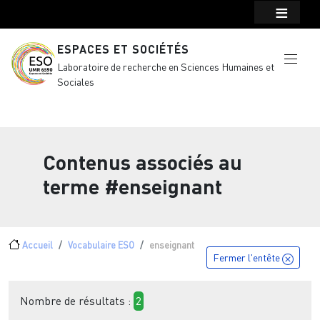
Menu top Header
Aller au contenu principal
ESPACES ET SOCIÉTÉS
Laboratoire de recherche en Sciences Humaines et
Sociales
Contenus associés au
terme
#enseignant
Fil d'Ariane
Accueil
Vocabulaire ESO
enseignant
Fermer l'entête
Nombre de résultats :
2