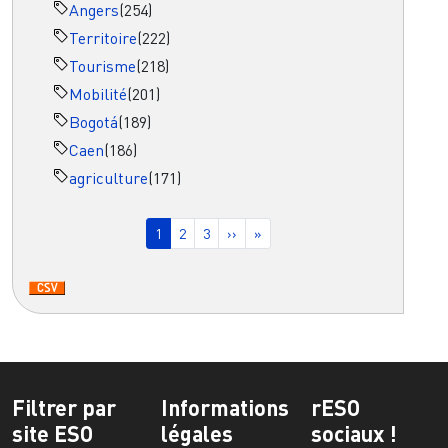
Angers
(254)
Territoire
(222)
Tourisme
(218)
Mobilité
(201)
Bogotá
(189)
Caen
(186)
agriculture
(171)
Pagination
Page courante
Page
Page
Page suivante
Dernière page
1
2
3
››
»
Filtrer par
Informations
rESO
site ESO
légales
sociaux !