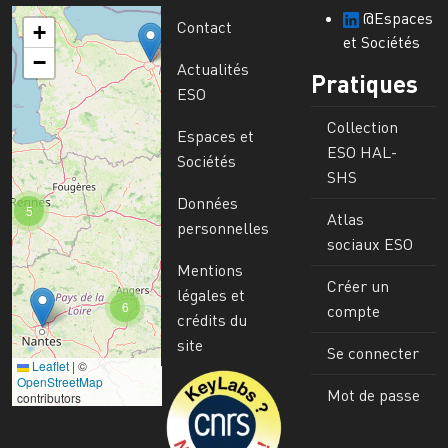
@Espaces
Contact
+
et Sociétés
−
Actualités
Pratiques
ESO
Collection
Espaces et
ESO HAL-
Sociétés
SHS
Données
5
Atlas
personnelles
sociaux ESO
Mentions
Créer un
légales et
6
compte
crédits du
site
Se connecter
Leaflet
|
©
Image
OpenStreetMap
Mot de passe
contributors