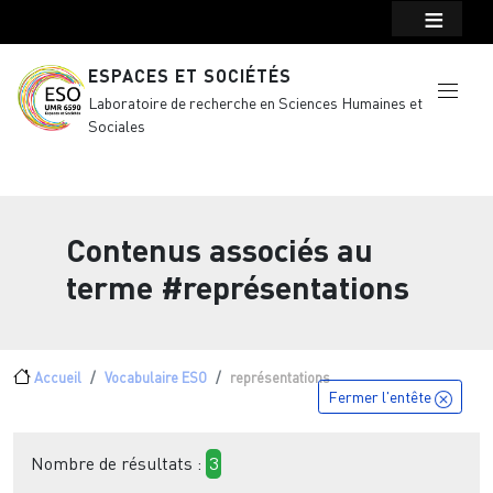
Menu top Header
Aller au contenu principal
ESPACES ET SOCIÉTÉS
Laboratoire de recherche en Sciences Humaines et
Sociales
Contenus associés au
terme
#représentations
Fil d'Ariane
Accueil
Vocabulaire ESO
représentations
Fermer l'entête
Nombre de résultats :
3