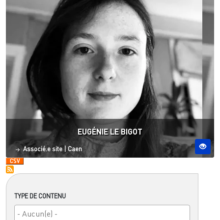
EUGÉNIE LE BIGOT
Statut
Site ESO
Associé.e site
|
Caen
TYPE DE CONTENU