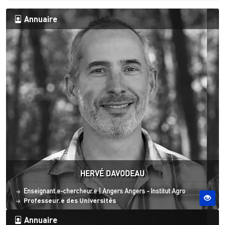
Annuaire
HERVÉ DAVODEAU
Statut
Site ESO
Enseignant.e-chercheur.e
|
Angers
Angers - Institut Agro
Professeur.e des Universités
Annuaire