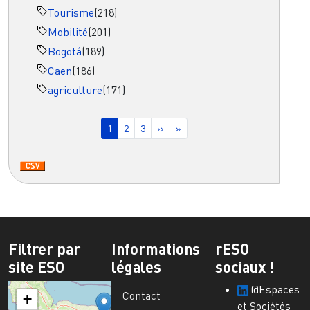
Tourisme
(218)
Mobilité
(201)
Bogotá
(189)
Caen
(186)
agriculture
(171)
Pagination
Page courante
Page
Page
Page suivante
Dernière page
1
2
3
››
»
Filtrer par
Informations
rESO
site ESO
légales
sociaux !
@Espaces
Contact
+
et Sociétés