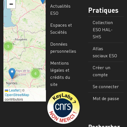
−
Actualités
Pratiques
ESO
Collection
Espaces et
ESO HAL-
Sociétés
SHS
Données
5
Atlas
personnelles
sociaux ESO
Mentions
Créer un
légales et
6
compte
crédits du
site
Se connecter
Leaflet
|
©
Image
OpenStreetMap
Mot de passe
contributors
Rechercher