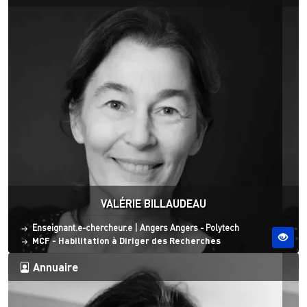
VALÉRIE BILLAUDEAU
Statut
Site ESO
Enseignant.e-chercheur.e
|
Angers
Angers - Polytech
MCF - Habilitation à Diriger des Recherches
Annuaire