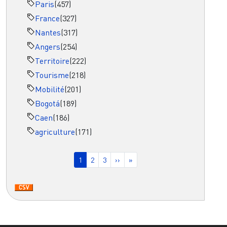
Paris
(457)
France
(327)
Nantes
(317)
Angers
(254)
Territoire
(222)
Tourisme
(218)
Mobilité
(201)
Bogotá
(189)
Caen
(186)
agriculture
(171)
Pagination
Page courante
Page
Page
Page suivante
Dernière page
1
2
3
››
»