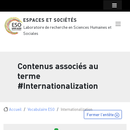
Menu top Header
Aller au contenu principal
ESPACES ET SOCIÉTÉS
Laboratoire de recherche en Sciences Humaines et
Sociales
Contenus associés au
terme
#Internationalization
Fil d'Ariane
Accueil
Vocabulaire ESO
Internationalization
Fermer l'entête