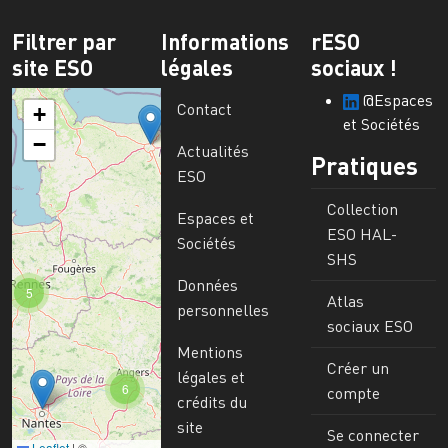
Filtrer par
Informations
rESO
site ESO
légales
sociaux !
@Espaces
Contact
+
et Sociétés
−
Actualités
Pratiques
ESO
Collection
Espaces et
ESO HAL-
Sociétés
SHS
Données
5
Atlas
personnelles
sociaux ESO
Mentions
Créer un
légales et
6
compte
crédits du
site
Se connecter
Leaflet
|
©